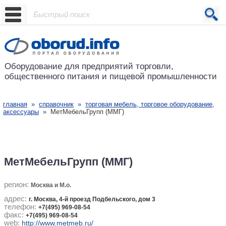
Проект основан в 2001 году
Оборудование для предприятий
торговли,
общественного питания
и пищевой промышленности
главная
»
справочник
»
торговая мебель, торговое оборудование,
аксессуары
»
МетМебельГрупп (ММГ)
МетМебельГрупп (ММГ)
регион:
Москва и М.о.
адрес:
г. Москва, 4-й проезд Подбельского, дом 3
телефон:
+7(495) 969-08-54
факс:
+7(495) 969-08-54
web:
http://www.metmeb.ru/