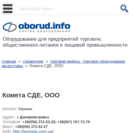
Проект основан в 2001 году
Оборудование для предприятий
торговли,
общественного питания
и пищевой промышленности
главная
»
справочник
»
торговая мебель, торговое оборудование,
аксессуары
»
Комета СДЕ, ООО
Комета СДЕ, ООО
регион:
Украина
адрес:
г. Днепропетровск
телефон:
+38(056) 372-52-28; +38(067) 767-73-79
факс:
+38(056) 372-52-27
web:
http://kometa.com.ua/