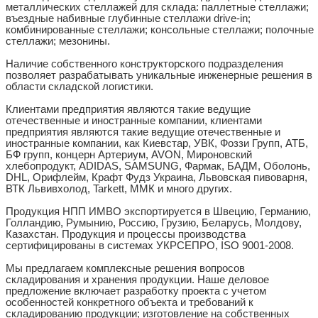
металлических стеллажей для склада: паллетные стеллажи;
въездные набивные глубинные стеллажи drive-in;
комбинированные стеллажи; консольные стеллажи; полочные
стеллажи; мезонины.
Наличие собственного конструкторского подразделения
позволяет разрабатывать уникальные инженерные решения в
области складской логистики.
Клиентами предприятия являются такие ведущие
отечественные и иностранные компании, клиентами
предприятия являются такие ведущие отечественные и
иностранные компании, как Киевстар, УВК, Фоззи Групп, АТБ,
БФ групп, концерн Артериум, AVON, Мироновский
хлебопродукт, ADIDAS, SAMSUNG, Фармак, БАДМ, Оболонь,
DHL, Орифлейм, Крафт Фудз Украина, Львовская пивоварня,
ВТК Львивхолод, Tarkett, ММК и много других.
Продукция НПП ИМВО экспортируется в Швецию, Германию,
Голландию, Румынию, Россию, Грузию, Беларусь, Молдову,
Казахстан. Продукция и процессы производства
сертифицированы в системах УКРСЕПРО, ISO 9001-2008.
Мы предлагаем комплексные решения вопросов
складирования и хранения продукции. Наше деловое
предложение включает разработку проекта с учетом
особенностей конкретного объекта и требований к
складированию продукции; изготовление на собственных