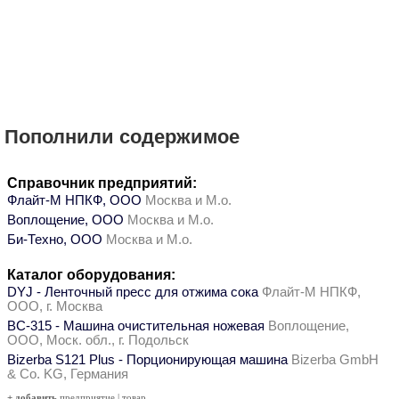
Пополнили содержимое
Справочник предприятий:
Флайт-М НПКФ, ООО
Москва и М.о.
Воплощение, ООО
Москва и М.о.
Би-Техно, ООО
Москва и М.о.
Каталог оборудования:
DYJ - Ленточный пресс для отжима сока
Флайт-М НПКФ,
ООО, г. Москва
ВС-315 - Машина очистительная ножевая
Воплощение,
ООО, Моск. обл., г. Подольск
Bizerba S121 Plus - Порционирующая машина
Bizerba GmbH
& Co. KG, Германия
+ добавить
предприятие
|
товар