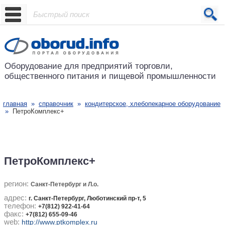
Проект основан в 2001 году
Оборудование для предприятий
торговли,
общественного питания
и пищевой промышленности
главная
»
справочник
»
кондитерское, хлебопекарное оборудование
»
ПетроКомплекс+
ПетроКомплекс+
регион:
Санкт-Петербург и Л.о.
адрес:
г. Санкт-Петербург, Люботинский пр-т, 5
телефон:
+7(812) 922-41-64
факс:
+7(812) 655-09-46
web:
http://www.ptkomplex.ru