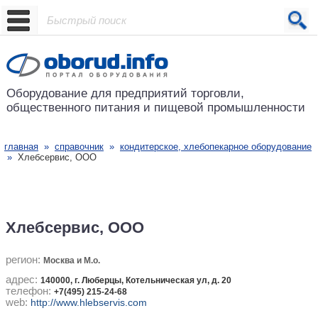
Проект основан в 2001 году
Оборудование для предприятий
торговли,
общественного питания
и пищевой промышленности
главная
»
справочник
»
кондитерское, хлебопекарное оборудование
»
Хлебсервис, ООО
Хлебсервис, ООО
регион:
Москва и М.о.
адрес:
140000, г. Люберцы, Котельническая ул, д. 20
телефон:
+7(495) 215-24-68
web:
http://www.hlebservis.com