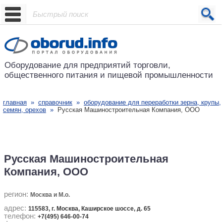
Проект основан в 2001 году
Оборудование для предприятий
торговли,
общественного питания
и пищевой промышленности
главная
»
справочник
»
оборудование для переработки зерна, крупы,
семян, орехов
»
Русская Машиностроительная Компания, ООО
Русская Машиностроительная
Компания, ООО
регион:
Москва и М.о.
адрес:
115583, г. Москва, Каширское шоссе, д. 65
телефон:
+7(495) 646-00-74