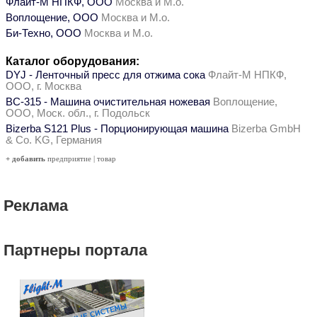
Флайт-М НПКФ, ООО
Москва и М.о.
Воплощение, ООО
Москва и М.о.
Би-Техно, ООО
Москва и М.о.
Каталог оборудования:
DYJ - Ленточный пресс для отжима сока
Флайт-М НПКФ,
ООО, г. Москва
ВС-315 - Машина очистительная ножевая
Воплощение,
ООО, Моск. обл., г. Подольск
Bizerba S121 Plus - Порционирующая машина
Bizerba GmbH
& Co. KG, Германия
+ добавить
предприятие
|
товар
Реклама
Партнеры портала