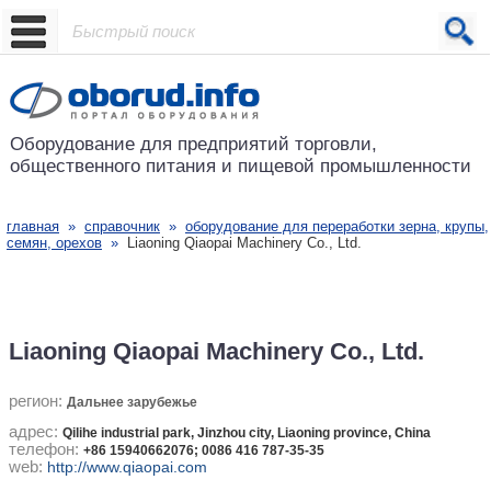
Проект основан в 2001 году
Оборудование для предприятий
торговли,
общественного питания
и пищевой промышленности
главная
»
справочник
»
оборудование для переработки зерна, крупы,
семян, орехов
»
Liaoning Qiaopai Machinery Co., Ltd.
Liaoning Qiaopai Machinery Co., Ltd.
регион:
Дальнее зарубежье
адрес:
Qilihe industrial park, Jinzhou city, Liaoning province, China
телефон:
+86 15940662076; 0086 416 787-35-35
web:
http://www.qiaopai.com