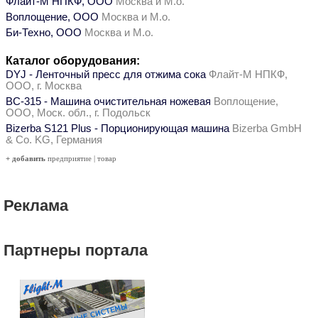
Флайт-М НПКФ, ООО
Москва и М.о.
Воплощение, ООО
Москва и М.о.
Би-Техно, ООО
Москва и М.о.
Каталог оборудования:
DYJ - Ленточный пресс для отжима сока
Флайт-М НПКФ,
ООО, г. Москва
ВС-315 - Машина очистительная ножевая
Воплощение,
ООО, Моск. обл., г. Подольск
Bizerba S121 Plus - Порционирующая машина
Bizerba GmbH
& Co. KG, Германия
+ добавить
предприятие
|
товар
Реклама
Партнеры портала