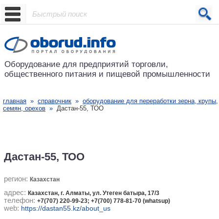
Проект основан в 2001 году
Оборудование для предприятий
торговли,
общественного питания
и пищевой промышленности
главная
»
справочник
»
оборудование для переработки зерна, крупы,
семян, орехов
»
Дастан-55, ТОО
Дастан-55, ТОО
регион:
Казахстан
адрес:
Казахстан, г. Алматы, ул. Утеген батыра, 17/3
телефон:
+7(707) 220-99-23; +7(700) 778-81-70 (whatsup)
web:
https://dastan55.kz/about_us