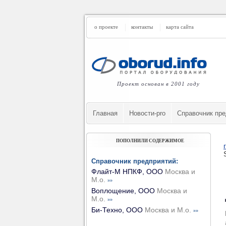
о проекте
контакты
карта сайта
Проект основан в 2001 году
Главная
Новости-pro
Cправочник пре
ПОПОЛНИЛИ СОДЕРЖИМОЕ
Справочник предприятий:
Флайт-М НПКФ, ООО
Москва и
М.о.
»»
Воплощение, ООО
Москва и
М.о.
»»
Би-Техно, ООО
Москва и М.о.
»»