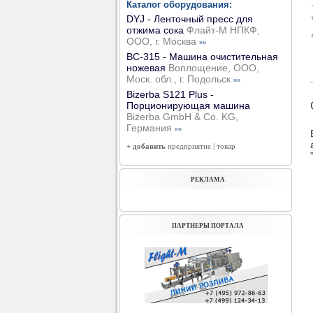
Каталог оборудования:
DYJ - Ленточный пресс для
отжима сока
Флайт-М НПКФ,
ООО, г. Москва
»»
ВС-315 - Машина очистительная
ножевая
Воплощение, ООО,
Моск. обл., г. Подольск
»»
Bizerba S121 Plus -
Порционирующая машина
Bizerba GmbH & Co. KG,
Германия
»»
+ добавить
предприятие
|
товар
РЕКЛАМА
ПАРТНЕРЫ ПОРТАЛА