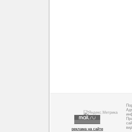
По
Адм
ин
Пр
са
ви
реклама на сайте