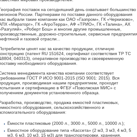
География поставок на сегодняшний день охватывает большинство
регионов России. Партнерами по поставке данного оборудования
нас выбрали такие компании как ОАО «Газпром», ГК «Черкизово»,
АПХ «Мираторг», ГК «АгроТерра», АФ «ТРИО», ГК «Талина», АХ
«Разгуляй», «Роберт Бош» и многие другие промышленные,
производственные, дорожно-строительные, сервисные предприяти
нефтяной и газовой отрасли...
Потребители ценят нас за качество продукции, отличную
конструкцию (патент RU 151624, сертификат соответствия ТР ТС
&8804; 040313), оперативное производство и своевременную
поставку необходимого оборудования.
Система менеджмента качества компании соответствует
требованиям ГОСТ P ИСО 9001-2015 (ISO 9001: 2015). Вся
продукция, производимая нашим предприятием, проходит
испытания и сертификацию в ФГБУ «Поволжская МИС» с
получением документов установленного образца.
Разработка, производство, продажа емкостей пластиковых,
емкостного оборудования, сельскохозяйственного и
вспомогательного оборудования:
Ёмкости пластиковые (2000 л., 3000 л., 5000 л., 10000 л.);
Емкостное оборудование типа «Кассета» (2 м3, 3 м3, 4 м3, 5
м3, 6 м3, 10 м3, 15 м3) для транспортировки, хранения,