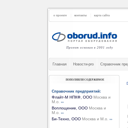
о проекте
контакты
карта сайта
Проект основан в 2001 году
Главная
Новости-pro
Cправочник пре
ПОПОЛНИЛИ СОДЕРЖИМОЕ
Справочник предприятий:
Флайт-М НПКФ, ООО
Москва и
М.о.
»»
Воплощение, ООО
Москва и
М.о.
»»
Би-Техно, ООО
Москва и М.о.
»»