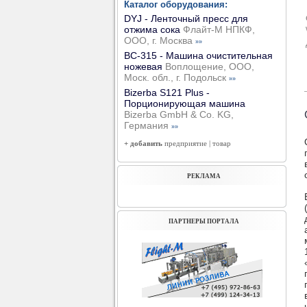
Каталог оборудования:
DYJ - Ленточный пресс для
отжима сока
Флайт-М НПКФ,
ООО, г. Москва
»»
ВС-315 - Машина очистительная
ножевая
Воплощение, ООО,
Моск. обл., г. Подольск
»»
Bizerba S121 Plus -
Порционирующая машина
Bizerba GmbH & Co. KG,
Германия
»»
+ добавить
предприятие
|
товар
РЕКЛАМА
ПАРТНЕРЫ ПОРТАЛА