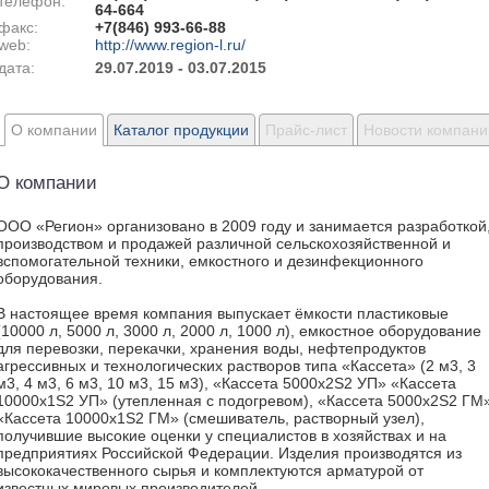
телефон:
64-664
факс:
+7(846) 993-66-88
web:
http://www.region-l.ru/
дата:
29.07.2019 - 03.07.2015
О компании
Каталог продукции
Прайс-лист
Новости компани
О компании
ООО «Регион» организовано в 2009 году и занимается разработкой
производством и продажей различной сельскохозяйственной и
вспомогательной техники, емкостного и дезинфекционного
оборудования.
В настоящее время компания выпускает ёмкости пластиковые
(10000 л, 5000 л, 3000 л, 2000 л, 1000 л), емкостное оборудование
для перевозки, перекачки, хранения воды, нефтепродуктов
агрессивных и технологических растворов типа «Кассета» (2 м3, 3
м3, 4 м3, 6 м3, 10 м3, 15 м3), «Кассета 5000х2S2 УП» «Кассета
10000х1S2 УП» (утепленная с подогревом), «Кассета 5000х2S2 ГМ
«Кассета 10000х1S2 ГМ» (смешиватель, растворный узел),
получившие высокие оценки у специалистов в хозяйствах и на
предприятиях Российской Федерации. Изделия производятся из
высококачественного сырья и комплектуются арматурой от
известных мировых производителей.