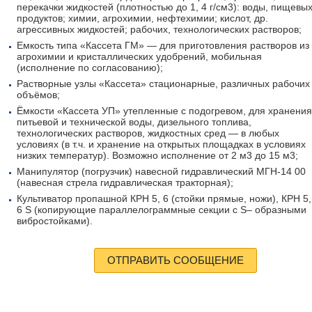
перекачки жидкостей (плотностью до 1, 4 г/см3): воды, пищевы
продуктов; химии, агрохимии, нефтехимии; кислот, др.
агрессивных жидкостей; рабочих, технологических растворов;
Емкость типа «Кассета ГМ» — для приготовления растворов из
агрохимии и кристаллических удобрений, мобильная
(исполнение по согласованию);
Растворные узлы «Кассета» стационарные, различных рабочих
объёмов;
Ёмкости «Кассета УП» утепленные с подогревом, для хранения
питьевой и технической воды, дизельного топлива,
технологических растворов, жидкостных сред — в любых
условиях (в т.ч. и хранение на открытых площадках в условиях
низких температур). Возможно исполнение от 2 м3 до 15 м3;
Манипулятор (погрузчик) навесной гидравлический МГН-14 00
(навесная стрела гидравлическая тракторная);
Культиватор пропашной КРН 5, 6 (стойки прямые, ножи), КРН 5,
6 S (копирующие параллелограммные секции с S– образными
вибростойками).
ОТПРАВИТЬ СООБЩЕНИЕ