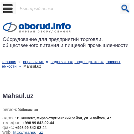
Проект основан в 2001 году
Оборудование для предприятий
торговли,
общественного питания
и пищевой промышленности
главная
»
справочник
»
водоочистка, водоподготовка, насосы,
емкости
»
Mahsul.uz
Mahsul.uz
регион:
Узбекистан
адрес:
г. Ташкент, Мирзо-Улугбекский район, ул. Авайхон, 47
телефон:
+998 99 842-02-44
факс:
+998 99 842-02-44
web:
http://mahsul.uz