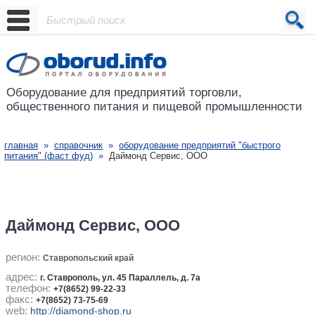
Проект основан в 2001 году
Оборудование для предприятий
торговли,
общественного питания
и пищевой промышленности
главная
»
справочник
»
оборудование предприятий "быстрого
питания" (фаст фуд)
»
Даймонд Сервис, ООО
Даймонд Сервис, ООО
регион:
Ставропольский край
адрес:
г. Ставрополь, ул. 45 Параллель, д. 7а
телефон:
+7(8652) 99-22-33
факс:
+7(8652) 73-75-69
web:
http://diamond-shop.ru