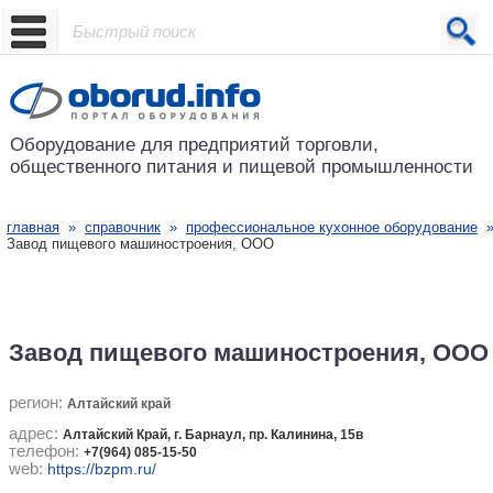
Проект основан в 2001 году
Оборудование для предприятий
торговли,
общественного питания
и пищевой промышленности
главная
»
справочник
»
профессиональное кухонное оборудование
Завод пищевого машиностроения, ООО
Завод пищевого машиностроения, ООО
регион:
Алтайский край
адрес:
Алтайский Край, г. Барнаул, пр. Калинина, 15в
телефон:
+7(964) 085-15-50
web:
https://bzpm.ru/