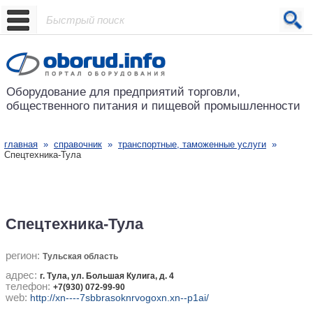
Проект основан в 2001 году
Оборудование для предприятий
торговли,
общественного питания
и пищевой промышленности
главная
»
справочник
»
транспортные, таможенные услуги
»
Спецтехника-Тула
Спецтехника-Тула
регион:
Тульская область
адрес:
г. Тула, ул. Большая Кулига, д. 4
телефон:
+7(930) 072-99-90
web:
http://xn----7sbbrasoknrvogoxn.xn--p1ai/