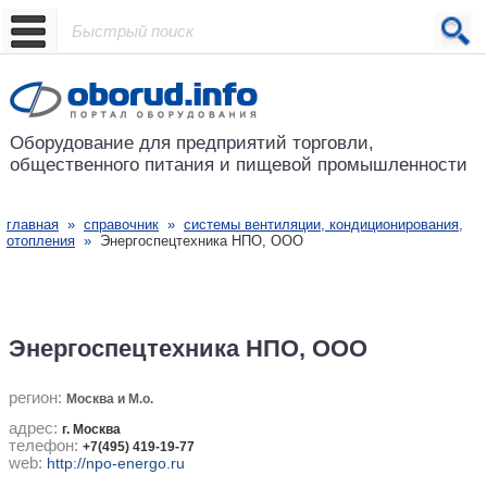
Проект основан в 2001 году
Оборудование для предприятий
торговли,
общественного питания
и пищевой промышленности
главная
»
справочник
»
системы вентиляции, кондиционирования,
отопления
»
Энергоспецтехника НПО, ООО
Энергоспецтехника НПО, ООО
регион:
Москва и М.о.
адрес:
г. Москва
телефон:
+7(495) 419-19-77
web:
http://npo-energo.ru