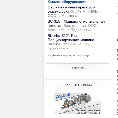
Каталог оборудования:
DYJ - Ленточный пресс для
отжима сока
Флайт-М НПКФ,
ООО, г. Москва
»»
ВС-315 - Машина очистительная
ножевая
Воплощение, ООО,
Моск. обл., г. Подольск
»»
Bizerba S121 Plus -
Порционирующая машина
Bizerba GmbH & Co. KG,
Германия
»»
+ добавить
предприятие
|
товар
РЕКЛАМА
ПАРТНЕРЫ ПОРТАЛА