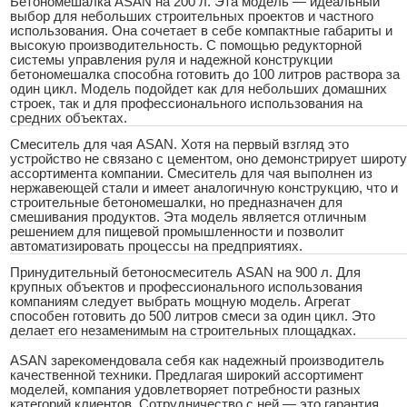
Бетономешалка ASAN на 200 л. Эта модель — идеальный
выбор для небольших строительных проектов и частного
использования. Она сочетает в себе компактные габариты и
высокую производительность. С помощью редукторной
системы управления руля и надежной конструкции
бетономешалка способна готовить до 100 литров раствора за
один цикл. Модель подойдет как для небольших домашних
строек, так и для профессионального использования на
средних объектах.
Смеситель для чая ASAN. Хотя на первый взгляд это
устройство не связано с цементом, оно демонстрирует широту
ассортимента компании. Смеситель для чая выполнен из
нержавеющей стали и имеет аналогичную конструкцию, что и
строительные бетономешалки, но предназначен для
смешивания продуктов. Эта модель является отличным
решением для пищевой промышленности и позволит
автоматизировать процессы на предприятиях.
Принудительный бетоносмеситель ASAN на 900 л. Для
крупных объектов и профессионального использования
компаниям следует выбрать мощную модель. Агрегат
способен готовить до 500 литров смеси за один цикл. Это
делает его незаменимым на строительных площадках.
ASAN зарекомендовала себя как надежный производитель
качественной техники. Предлагая широкий ассортимент
моделей, компания удовлетворяет потребности разных
категорий клиентов. Сотрудничество с ней — это гарантия