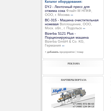
Каталог оборудования:
DYJ - Ленточный пресс для
отжима сока
Флайт-М НПКФ,
ООО, г. Москва
»»
ВС-315 - Машина очистительная
ножевая
Воплощение, ООО,
Моск. обл., г. Подольск
»»
Bizerba S121 Plus -
Порционирующая машина
Bizerba GmbH & Co. KG,
Германия
»»
+ добавить
предприятие
|
товар
РЕКЛАМА
ПАРТНЕРЫ ПОРТАЛА