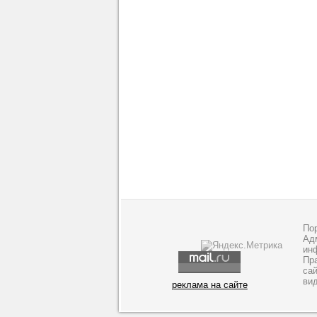
По
Адм
ин
Пр
са
ви
реклама на сайте