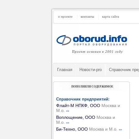
о проекте
контакты
карта сайта
Проект основан в 2001 году
Главная
Новости-pro
Cправочник пре
ПОПОЛНИЛИ СОДЕРЖИМОЕ
Справочник предприятий:
Флайт-М НПКФ, ООО
Москва и
М.о.
»»
Воплощение, ООО
Москва и
М.о.
»»
Би-Техно, ООО
Москва и М.о.
»»