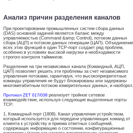
Анализ причин разделения каналов
При проектировании промышленных систем сбора данных
(DAS) основной задачей является баланс между
управляемостью (Command &amp; Control), потоком данных
сбора (АЦП) и потоком данных генерации (ЦАП). Объединени
всех этих функций в один TCP-порт создает ряд проблем,
особенно в условиях высокой нагрузки и необходимости
строгого контроля таймингов.
Разделение на три независимых канала (Командный, АЦП,
ЦАП) позволяет решить эти проблемы за счет независимого
управления потоками, гарантируя, что высокоприоритетные
команды управления не будут блокированы или задержаны
многомегабитным потоком измерительных данных, и наоборот.
Протокол ZET 017/038
реализует тройное сетевое
взаимодействие, используя следующие выделенные порты
TCP:
1. Командный порт (1808). Канал управления устройством,
который используется для передачи управляющих команд от
клиента к устройству и приема ответных сообщений,
содержащих информацию о состоянии, конфигурационные