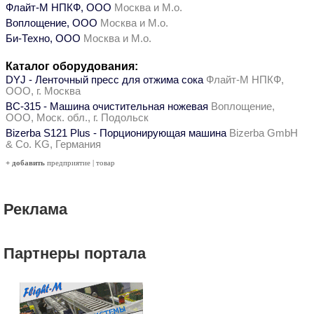
Флайт-М НПКФ, ООО
Москва и М.о.
Воплощение, ООО
Москва и М.о.
Би-Техно, ООО
Москва и М.о.
Каталог оборудования:
DYJ - Ленточный пресс для отжима сока
Флайт-М НПКФ,
ООО, г. Москва
ВС-315 - Машина очистительная ножевая
Воплощение,
ООО, Моск. обл., г. Подольск
Bizerba S121 Plus - Порционирующая машина
Bizerba GmbH
& Co. KG, Германия
+ добавить
предприятие
|
товар
Реклама
Партнеры портала