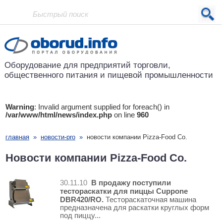
Проект основан в 2001 году
Оборудование для предприятий
торговли,
общественного питания
и пищевой промышленности
Warning
: Invalid argument supplied for foreach() in
/var/www/html/news/index.php
on line
960
главная
»
новости-pro
»
новости компании Pizza-Food Co.
Новости компании Pizza-Food Co.
В продажу поступили
30.11.10
тестораскатки для пиццы Cuppone
DBR420/RO.
Тестораскаточнaя машина
предназначена для раскатки круглых форм
под пиццу...