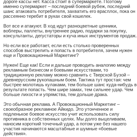
дороге кассы нет. Касса стоит в супермаркете. Поэтому
именно супермаркет – последний боевой рубеж, последний
шанс атаковать потребителя, захватить его врасплох, пока он
рассеянно теребит в руках свой кошелек.
Вот все и атакуют. В ход идут разноцветные ценники,
воблеры, паллеты, внутреннее радио, подарки за покупку,
консультанты, дегустаторы и куча иных инструментов продаж.
Но если все работает, если есть столько проверенных
способов выстрелить и попасть в потребителя, зачем нужен
еще и Провокационный Маркетинг?
Нужен! Еще как! Если и дальше проводить аналогию между
рекламным бизнесом и боевыми искусствами, то
традиционную рекламу можно сравнить с Тверской Бузой –
древнерусским рукопашным боем. Тактика тут простая: чем
быстрее молотишь кулаками, тем больше шанс куда-нибудь в
результате попасть. Чем шире замах, тем сильнее удар. Чем
больше лихости и упрямства, тем дольше драка.
Это обычная реклама. А Провокационный Маркетинг –
своеобразное рекламное Айкидо. Это утонченное и
подленькое боевое искусство учит использовать силу
противника в собственных целях. Мы долго выцеливаем,
наносим короткий точечный удар, а потом уже без нашего
участия начинаются масштабные и шумные «боевые
действия».