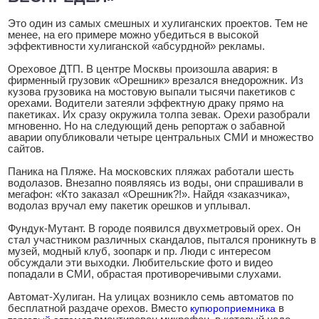
Это один из самых смешных и хулиганских проектов. Тем не
менее, на его примере можно убедиться в высокой
эффективности хулиганской «абсурдной» рекламы.
Ореховое ДТП. В центре Москвы произошла авария: в
фирменный грузовик «Орешник» врезался внедорожник. Из
кузова грузовика на мостовую выпали тысячи пакетиков с
орехами. Водители затеяли эффектную драку прямо на
пакетиках. Их сразу окружила толпа зевак. Орехи разобрали
мгновенно. Но на следующий день репортаж о забавной
аварии опубликовали четыре центральных СМИ и множество
сайтов.
Паника на Пляже. На московских пляжах работали шесть
водолазов. Внезапно появляясь из воды, они спрашивали в
мегафон: «Кто заказал «Орешник?!». Найдя «заказчика»,
водолаз вручал ему пакетик орешков и уплывал.
Фундук-Мутант. В городе появился двухметровый орех. Он
стал участником различных скандалов, пытался проникнуть в
музей, модный клуб, зоопарк и пр. Люди с интересом
обсуждали эти выходки. Любительские фото и видео
попадали в СМИ, обрастая противоречивыми слухами.
Автомат-Хулиган. На улицах возникло семь автоматов по
бесплатной раздаче орехов. Вместо
купюроприемника
в