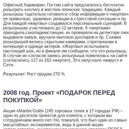
Офисный Харакирин. Гостям сайта предлагалось бесплатно
разыграть коллегу в жестких японских традициях. Каждый
розыгрыш тщательно готовился: сбор информации о «жертве»
ее привычках, здоровье, реакции в стрессовой ситуации и пр.
Для каждой «жертвы» создавался персональный сценарий. В
розыгрышах участвовало до 12 актеров. К «жертвам»
приходила санэпидемстанция, их проверяли на детекторе лжи
выдавали замуж, вручали миллион долларов и пр. Съемки
розыгрышей велись скрытыми камерами, спрятанными в
интерьере и одежде актеров. «Жертвы» испытывали
настоящий шок, но в финале им сообщали, что это розыгрыш.
В случае их согласия запись розыгрыша появлялась на сайте
(согласились 127 из 162 «жертв»). Это запускало «вирус» в
Сети.
Результат:
Рост продаж 270 %
2008 год. Проект «ПОДАРОК ПЕРЕД
ПОКУПКОЙ»
Акция «Martini Gold» (245 торговых точек в 17 городах РФ) –
один из десятков проектов для клиента, с которым мы
сотрудничаем много лет. Но, пожалуй, это был один из самых
масштабных экспериментов, ведь в данной акции