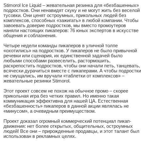
Stimorol Ice Liquid – жевательная резинка для «безбашенных»
подростков. Они ненавидят скуку и не могут жить без веселой
тусовки. Они ценят остроумных, прикольных людей без
комплексов, способных «зажигать» в любой компании. Чтобы
завоевать доверие подростков, мы вместо промоутеров
наняли настоящих пикаперов: 76 юных экспертов в искусстве
общения и соблазнения.
Четыре недели команды пикаперов в уличной толпе
«охотились» на подростков. У пикаперов не было привычной
речевки или сценария, их единственной задачей было
любыми способами развеселить, растормошить,
раскрепостить подростков, чтобы они начали петь, танцевать,
всячески дурачиться вместе с пикаперами. А чтобы подростки
не смущались, им вручали «таблетки от комплексов» –
жевательные резинки Stimorol.
Этот проект совсем не похож на обычное промо – скорее
прикольная игра без четких правил. Но именно такая
коммуникация эффективна для нашей ЦА. Естественная
«безбашенность» пикаперов в данной акции являлась не
«минусом», а очевидным преимуществом.
Проект доказал огромный коммерческий потенциал пикап-
движения: нет более открытых, общительных, остроумных
людей! Все они – прирожденные продавцы, и этот талант был
использован в рекламных целях.