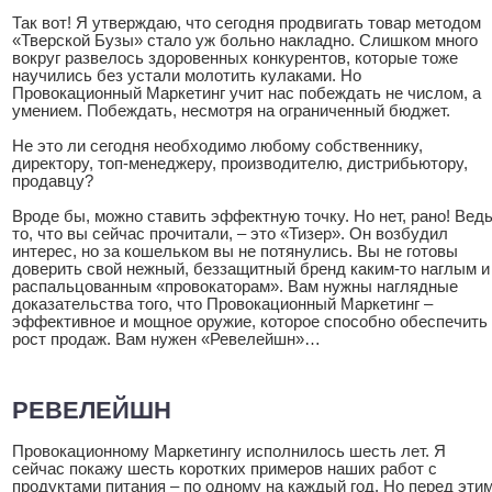
Так вот! Я утверждаю, что сегодня продвигать товар методом
«Тверской Бузы» стало уж больно накладно. Слишком много
вокруг развелось здоровенных конкурентов, которые тоже
научились без устали молотить кулаками. Но
Провокационный Маркетинг учит нас побеждать не числом, а
умением. Побеждать, несмотря на ограниченный бюджет.
Не это ли сегодня необходимо любому собственнику,
директору, топ-менеджеру, производителю, дистрибьютору,
продавцу?
Вроде бы, можно ставить эффектную точку. Но нет, рано! Вед
то, что вы сейчас прочитали, – это «Тизер». Он возбудил
интерес, но за кошельком вы не потянулись. Вы не готовы
доверить свой нежный, беззащитный бренд каким-то наглым и
распальцованным «провокаторам». Вам нужны наглядные
доказательства того, что Провокационный Маркетинг –
эффективное и мощное оружие, которое способно обеспечить
рост продаж. Вам нужен «Ревелейшн»…
РЕВЕЛЕЙШН
Провокационному Маркетингу исполнилось шесть лет. Я
сейчас покажу шесть коротких примеров наших работ с
продуктами питания – по одному на каждый год. Но перед эти