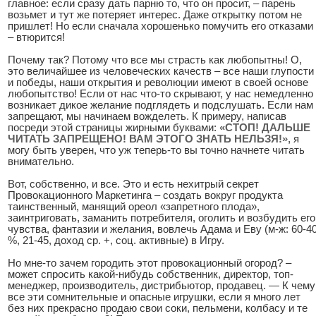
главное: если сразу дать парню то, что он просит, – парень
возьмет и тут же потеряет интерес. Даже открытку потом не
пришлет! Но если сначала хорошенько помучить его отказами
– втюрится!
Почему так? Потому что все мы страсть как любопытны! О,
это величайшее из человеческих качеств – все наши глупости
и победы, наши открытия и революции имеют в своей основе
любопытство! Если от нас что-то скрывают, у нас немедленно
возникает дикое желание подглядеть и подслушать. Если нам
запрещают, мы начинаем вожделеть. К примеру, написав
посреди этой страницы жирными буквами:
«СТОП! ДАЛЬШЕ
ЧИТАТЬ ЗАПРЕЩЕНО! ВАМ ЭТОГО ЗНАТЬ НЕЛЬЗЯ!»
, я
могу быть уверен, что уж теперь-то вы точно начнете читать
внимательно.
Вот, собственно, и все. Это и есть нехитрый секрет
Провокационного Маркетинга – создать вокруг продукта
таинственный, манящий ореол «запретного плода»,
заинтриговать, заманить потребителя, оголить и возбудить его
чувства, фантазии и желания, вовлечь Адама и Еву (м-ж: 60-4
%, 21-45, доход ср. +, соц. активные) в Игру.
Но мне-то зачем городить этот провокационный огород? –
может спросить какой-нибудь собственник, директор, топ-
менеджер, производитель, дистрибьютор, продавец. — К чему
все эти сомнительные и опасные игрушки, если я много лет
без них прекрасно продаю свои соки, пельмени, колбасу и те