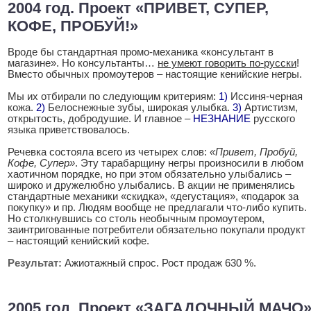
2004 год. Проект «ПРИВЕТ, СУПЕР,
КОФЕ, ПРОБУЙ!»
Вроде бы стандартная промо-механика «консультант в
магазине». Но консультанты…
не умеют говорить по-русски
!
Вместо обычных промоутеров – настоящие кенийские негры.
Мы их отбирали по следующим критериям:
1)
Иссиня-черная
кожа.
2)
Белоснежные зубы, широкая улыбка.
3)
Артистизм,
открытость, добродушие. И главное –
НЕЗНАНИЕ
русского
языка приветствовалось.
Речевка состояла всего из четырех слов:
«Привет, Пробуй,
Кофе, Супер»
. Эту тарабарщину негры произносили в любом
хаотичном порядке, но при этом обязательно улыбались –
широко и дружелюбно улыбались. В акции не применялись
стандартные механики «скидка», «дегустация», «подарок за
покупку» и пр. Людям вообще не предлагали что-либо купить.
Но столкнувшись со столь необычным промоутером,
заинтригованные потребители обязательно покупали продукт
– настоящий кенийский кофе.
Результат:
Ажиотажный спрос. Рост продаж 630 %.
2005 год. Проект «ЗАГАДОЧНЫЙ МАЧО