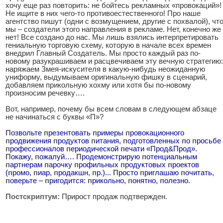
хочу еще раз повторить: не бойтесь рекламных «провокаций»!
Не ищите в них чего-то противоестественного! Про наше
агентство пишут (одни с возмущением, другие с похвалой), чт
мы – создатели этого направления в рекламе. Нет, конечно же
нет! Все создано до нас. Мы лишь взялись интерпретировать
гениальную торговую схему, которую в начале всех времен
внедрил Главный Создатель. Мы просто каждый раз по-
новому разукрашиваем и расцвечиваем эту вечную стратегию:
наряжаем Змея-искусителя в какую-нибудь неожиданную
униформу, выдумываем оригинальную фишку в сценарий,
добавляем прикольную хохму или хотя бы по-новому
произносим речевку….
Вот, например, почему бы всем словам в следующем абзаце
не начинаться с буквы «П»?
П
озвольте
п
резентовать
п
римеры
п
ровокационного
п
родвижения
п
родуктов
п
итания,
п
одготовленных
п
о
п
росьбе
п
рофессионалов
п
ериодической
п
ечати «
П
род&Прод».
П
окажу,
п
ожалуй….
П
родемонстрирую
п
отенциальным
п
артнерам
п
арочку
п
рофильных
п
родуктовых
п
роектов
(
п
ромо,
п
иар,
п
родакшн,
п
р.)...
П
росто
п
риглашаю
п
очитать,
п
оверьте –
п
ригодится:
п
рикольно,
п
онятно,
п
олезно.
Постскриптум:
Прирост продаж подтвержден.