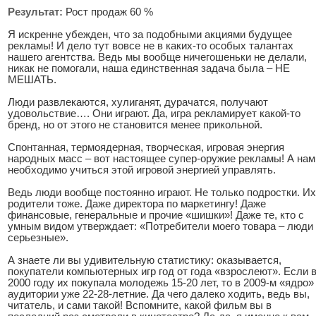
Результат:
Рост продаж 60 %
Я искренне убежден, что за подобными акциями будущее
рекламы! И дело тут вовсе не в каких-то особых талантах
нашего агентства. Ведь мы вообще ничегошеньки не делали,
никак не помогали, наша единственная задача была – НЕ
МЕШАТЬ.
Люди развлекаются, хулиганят, дурачатся, получают
удовольствие…. Они играют. Да, игра рекламирует какой-то
бренд, но от этого не становится менее прикольной.
Спонтанная, термоядерная, творческая, игровая энергия
народных масс – вот настоящее супер-оружие рекламы! А нам
необходимо учиться этой игровой энергией управлять.
Ведь люди вообще постоянно играют. Не только подростки. Их
родители тоже. Даже директора по маркетингу! Даже
финансовые, генеральные и прочие «шишки»! Даже те, кто с
умным видом утверждает: «Потребители моего товара – люди
серьезные».
А знаете ли вы удивительную статистику: оказывается,
покупатели компьютерных игр год от года «взрослеют». Если 
2000 году их покупала молодежь 15-20 лет, то в 2009-м «ядро»
аудитории уже 22-28-летние. Да чего далеко ходить, ведь вы,
читатель, и сами такой! Вспомните, какой фильм вы в