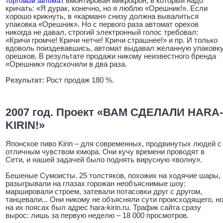
торговый автомат
вмонтирован микрофон, в который надо
кричать: «Я дурак, конечно, но я люблю «Орешник!». Если
хорошо крикнуть, в «карман» снизу должна вывалиться
упаковка «Орешник». Но с первого раза автомат орехов
никогда не давал, строгий электронный голос требовал:
«Кричи громче! Кричи четче! Кричи страшнее!» и пр. И только
вдоволь поиздевавшись, автомат выдавал желанную упаковк
орешков. В результате продажи никому неизвестного бренда
«Орешник» подскочили в два раза.
Результат:
Рост продаж 180 %.
2007 год. Проект «ВАМ СДЕЛАЛИ HАRА-
KIRIN!»
Японское пиво Kirin – для современных, продвинутых людей с
отличным чувством юмора. Они кучу времени проводят в
Сети, и нашей задачей было поднять вирусную «волну».
Бешеные Сумоисты. 25 толстяков, похожих на ходячие шары,
разыгрывали на глазах горожан необъяснимые шоу:
маршировали строем, затевали потасовки друг с другом,
танцевали... Они никому не объясняли сути происходящего, н
на их поясах был адрес hara-kirin.ru. Трафик сайта сразу
вырос: лишь за первую неделю – 18 000 просмотров.