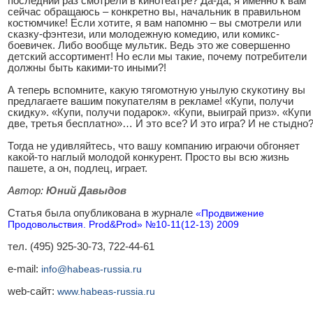
последний раз смотрели в кинотеатре? Да-да, я именно к вам
сейчас обращаюсь – конкретно вы, начальник в правильном
костюмчике! Если хотите, я вам напомню – вы смотрели или
сказку-фэнтези, или молодежную комедию, или комикс-
боевичек. Либо вообще мультик. Ведь это же совершенно
детский ассортимент! Но если мы такие, почему потребители
должны быть какими-то иными?!
А теперь вспомните, какую тягомотную унылую скукотину вы
предлагаете вашим покупателям в рекламе! «Купи, получи
скидку». «Купи, получи подарок». «Купи, выиграй приз». «Купи
две, третья бесплатно»… И это все? И это игра? И не стыдно
Тогда не удивляйтесь, что вашу компанию играючи обгоняет
какой-то наглый молодой конкурент. Просто вы всю жизнь
пашете, а он, подлец, играет.
Автор:
Юний Давыдов
Статья была опубликована в журнале
«Продвижение
Продовольствия. Prod&Prod» №10-11(12-13) 2009
тел. (495) 925-30-73, 722-44-61
e-mail:
info@habeas-russia.ru
web-сайт:
www.habeas-russia.ru