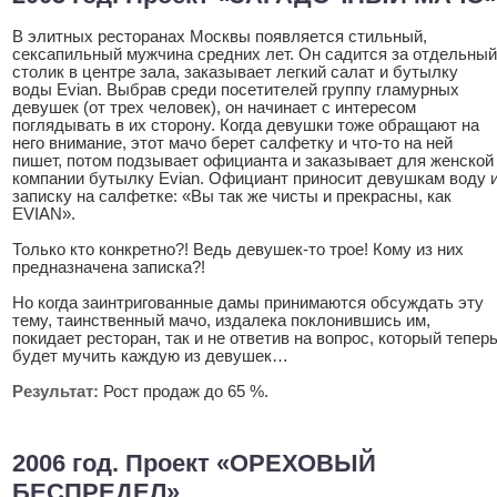
В элитных ресторанах Москвы появляется стильный,
сексапильный мужчина средних лет. Он садится за отдельный
столик в центре зала, заказывает легкий салат и бутылку
воды Evian. Выбрав среди посетителей группу гламурных
девушек (от трех человек), он начинает с интересом
поглядывать в их сторону. Когда девушки тоже обращают на
него внимание, этот мачо берет салфетку и что-то на ней
пишет, потом подзывает официанта и заказывает для женской
компании бутылку Evian. Официант приносит девушкам воду 
записку на салфетке: «Вы так же чисты и прекрасны, как
EVIAN».
Только кто конкретно?! Ведь девушек-то трое! Кому из них
предназначена записка?!
Но когда заинтригованные дамы принимаются обсуждать эту
тему, таинственный мачо, издалека поклонившись им,
покидает ресторан, так и не ответив на вопрос, который тепер
будет мучить каждую из девушек…
Результат:
Рост продаж до 65 %.
2006 год. Проект «ОРЕХОВЫЙ
БЕСПРЕДЕЛ»