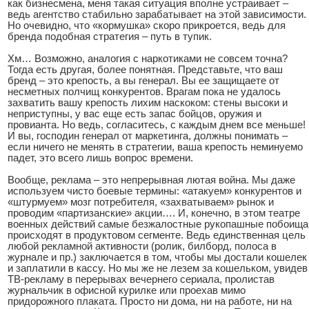
как бизнесмена, меня такая ситуация вполне устраивает –
ведь агентство стабильно зарабатывает на этой зависимости.
Но очевидно, что «кормушка» скоро прикроется, ведь для
бренда подобная стратегия – путь в тупик.
Хм… Возможно, аналогия с наркотиками не совсем точна?
Тогда есть другая, более понятная. Представьте, что ваш
бренд – это крепость, а вы генерал. Вы ее защищаете от
несметных полчищ конкурентов. Врагам пока не удалось
захватить вашу крепость лихим наскоком: стены высоки и
неприступны, у вас еще есть запас бойцов, оружия и
провианта. Но ведь, согласитесь, с каждым днем все меньше!
И вы, господин генерал от маркетинга, должны понимать –
если ничего не менять в стратегии, ваша крепость неминуемо
падет, это всего лишь вопрос времени.
Вообще, реклама – это непрерывная лютая война. Мы даже
используем чисто боевые термины: «атакуем» конкурентов и
«штурмуем» мозг потребителя, «захватываем» рынок и
проводим «партизанские» акции…. И, конечно, в этом театре
военных действий самые безжалостные рукопашные побоища
происходят в продуктовом сегменте. Ведь единственная цель
любой рекламной активности (ролик, билборд, полоса в
журнале и пр.) заключается в том, чтобы мы достали кошелек
и заплатили в кассу. Но мы же не лезем за кошельком, увидев
ТВ-рекламу в перерывах вечернего сериала, пролистав
журнальчик в офисной курилке или проехав мимо
придорожного плаката. Просто ни дома, ни на работе, ни на