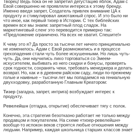
Творец! Ведь пока он не запретил дегустацию яблок, Адам с
Евой совершенно не проявляли интереса к этому бренду.
Именно введя запрет, Создатель привлек внимание ЦА к
продукту и стимулировал ажиотажный спрос. И это было ни
что иное, как первый тизер в Истории. С тех библейских
времен все мы знаем: запретный плод сладок. На
маркетинговый сленг это переводится примерно так:
«Предложение ограничено. На всех не хватит. Спешите!»
К чему это я? Да просто за тысячи лет ничего принципиально
не изменилось. Адам с Евой размножились и в процессе
грехопадения стали чуть более искушенными. Но лишь чуть-
чуть. Да, они научились лихо торговаться со Змеем-
искусителем, выбивать из него скидки и бонусы, проверять
срок годности, сохранять чеки, требовать менеджера и делать
возврат. Но, как и в древнем райском саду, люди по-прежнему
голые и наивные – тысячи лет мы попадаемся на гениальную
двухходовку, разработанную Главным Креатором:
Тизер
(загадка, запрет, интрига) возбуждает интерес к
продукту.
Ревелейшн
(отгадка, открытие) обеспечивает тягу с полок.
Конечно, эта стратегия безотказно работает не только между
продавцом и покупателем. На схеме «тизер-ревелейшн»
вообще-то испокон веков строятся любые отношения между
людьми. Например, каждая школьница старших классов знает