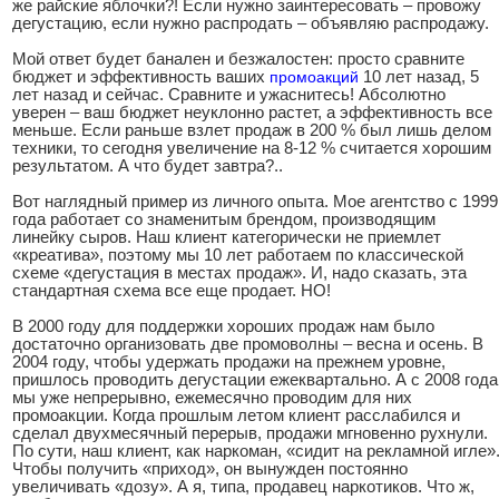
же райские яблочки?! Если нужно заинтересовать – провожу
дегустацию, если нужно распродать – объявляю распродажу.
Мой ответ будет банален и безжалостен: просто сравните
бюджет и эффективность ваших
промоакций
10 лет назад, 5
лет назад и сейчас. Сравните и ужаснитесь! Абсолютно
уверен – ваш бюджет неуклонно растет, а эффективность все
меньше. Если раньше взлет продаж в 200 % был лишь делом
техники, то сегодня увеличение на 8-12 % считается хорошим
результатом. А что будет завтра?..
Вот наглядный пример из личного опыта. Мое агентство с 1999
года работает со знаменитым брендом, производящим
линейку сыров. Наш клиент категорически не приемлет
«креатива», поэтому мы 10 лет работаем по классической
схеме «дегустация в местах продаж». И, надо сказать, эта
стандартная схема все еще продает. НО!
В 2000 году для поддержки хороших продаж нам было
достаточно организовать две промоволны – весна и осень. В
2004 году, чтобы удержать продажи на прежнем уровне,
пришлось проводить дегустации ежеквартально. А с 2008 года
мы уже непрерывно, ежемесячно проводим для них
промоакции. Когда прошлым летом клиент расслабился и
сделал двухмесячный перерыв, продажи мгновенно рухнули.
По сути, наш клиент, как наркоман, «сидит на рекламной игле»
Чтобы получить «приход», он вынужден постоянно
увеличивать «дозу». А я, типа, продавец наркотиков. Что ж,