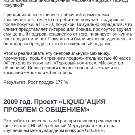
использовалась инновационная механика «подарок ПЕРЕД
покупкой».
Принципиальное отличие от обычной промосхемы
заключается в том, что потребитель получает подарок не
после покупки, а ПЕРЕД покупкой. Визуально определив, что
клиент представляет интерес для бренда, промоутер вручал
ему ценный подарок независимо от того, планирует он купить
наш продукт или нет. Покупатели были искренне удивлены и
благодарны бренду за такой неожиданный подарок.
Чтобы реализовать эту «неправильную» механику,
промоутеры прошли тренинги продолжительностью 40 часов
(«Психология покупки», «Торговый политес», «Искусство
общения»). Вели тренинги профессиональные коучи из
компаний «Боско» и «Шиссейдо».
Результат:
Рост продаж 177 %
2009 год. Проект «LIQUID’АЦИЯ
ПРОБЛЕМ С ОБЩЕНИЕМ»
Эта работа принесла нам Гран-при главного рекламного
фестиваля СНГ «Серебряный Меркурий» и золото на
крупнейшем международном конкурсе GLOBES.