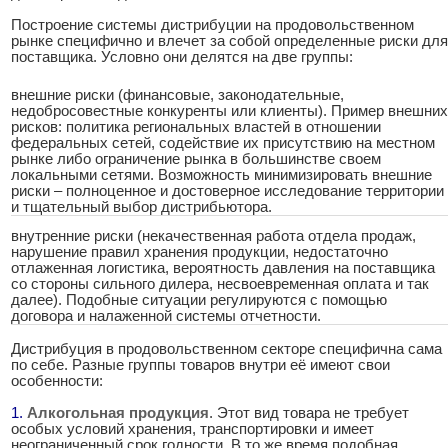
Построение системы дистрибуции на продовольственном
рынке специфично и влечет за собой определенные риски для
поставщика. Условно они делятся на две группы:
внешние риски (финансовые, законодательные,
недобросовестные конкуренты или клиенты). Пример внешних
рисков: политика региональных властей в отношении
федеральных сетей, содействие их присутствию на местном
рынке либо ограничение рынка в большинстве своем
локальными сетями. Возможность минимизировать внешние
риски – полноценное и достоверное исследование территории
и тщательный выбор дистрибьютора.
внутренние риски (некачественная работа отдела продаж,
нарушение правил хранения продукции, недостаточно
отлаженная логистика, вероятность давления на поставщика
со стороны сильного дилера, несвоевременная оплата и так
далее). Подобные ситуации регулируются с помощью
договора и налаженной системы отчетности.
Дистрибуция в продовольственном секторе специфична сама
по себе. Разные группы товаров внутри её имеют свои
особенности:
1.
.
Алкогольная продукция
. Этот вид товара не требует
особых условий хранения, транспортировки и имеет
неограниченный срок годности. В то же время подобная