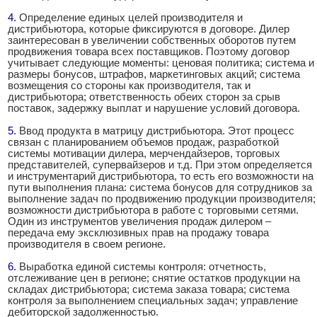
4.
.
Определение единых целей производителя и
дистрибьютора, которые фиксируются в договоре. Дилер
заинтересован в увеличении собственных оборотов путем
продвижения товара всех поставщиков. Поэтому договор
учитывает следующие моменты: ценовая политика; система и
размеры бонусов, штрафов, маркетинговых акций; система
возмещения со стороны как производителя, так и
дистрибьютора; ответственность обеих сторон за срыв
поставок, задержку выплат и нарушение условий договора.
5.
.
Ввод продукта в матрицу дистрибьютора. Этот процесс
связан с планированием объемов продаж, разработкой
системы мотивации дилера, мерчендайзеров, торговых
представителей, супервайзеров и т.д. При этом определяется
и инструментарий дистрибьютора, то есть его возможности на
пути выполнения плана: система бонусов для сотрудников за
выполнение задач по продвижению продукции производителя;
возможности дистрибьютора в работе с торговыми сетями.
Один из инструментов увеличения продаж дилером –
передача ему эксклюзивных прав на продажу товара
производителя в своем регионе.
6.
.
Выработка единой системы контроля: отчетность,
отслеживание цен в регионе; снятие остатков продукции на
складах дистрибьютора; система заказа товара; система
контроля за выполнением специальных задач; управление
дебиторской задолженностью.