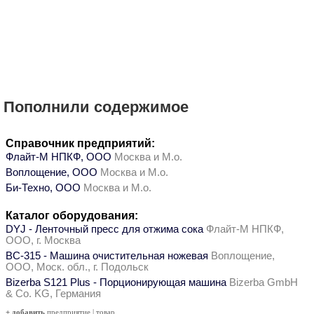
Пополнили содержимое
Справочник предприятий:
Флайт-М НПКФ, ООО
Москва и М.о.
Воплощение, ООО
Москва и М.о.
Би-Техно, ООО
Москва и М.о.
Каталог оборудования:
DYJ - Ленточный пресс для отжима сока
Флайт-М НПКФ,
ООО, г. Москва
ВС-315 - Машина очистительная ножевая
Воплощение,
ООО, Моск. обл., г. Подольск
Bizerba S121 Plus - Порционирующая машина
Bizerba GmbH
& Co. KG, Германия
+ добавить
предприятие
|
товар