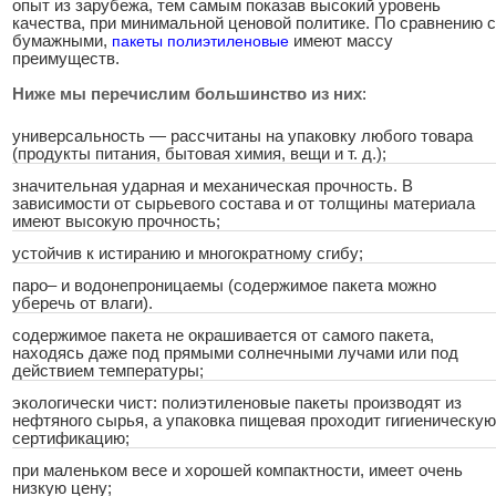
опыт из зарубежа, тем самым показав высокий уровень
качества, при минимальной ценовой политике. По сравнению с
бумажными,
пакеты полиэтиленовые
имеют массу
преимуществ.
Ниже мы перечислим большинство из них
:
универсальность — рассчитаны на упаковку любого товара
(продукты питания, бытовая химия, вещи и т. д.);
значительная ударная и механическая прочность. В
зависимости от сырьевого состава и от толщины материала
имеют высокую прочность;
устойчив к истиранию и многократному сгибу;
паро– и водонепроницаемы (содержимое пакета можно
уберечь от влаги).
содержимое пакета не окрашивается от самого пакета,
находясь даже под прямыми солнечными лучами или под
действием температуры;
экологически чист: полиэтиленовые пакеты производят из
нефтяного сырья, а упаковка пищевая проходит гигиеническую
сертификацию;
при маленьком весе и хорошей компактности, имеет очень
низкую цену;