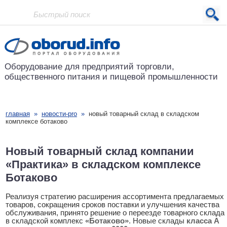
Проект основан в 2001 году
Оборудование для предприятий
торговли,
общественного питания
и пищевой промышленности
главная
»
новости-pro
»
новый товарный склад в складском
комплексе ботаково
Новый товарный склад компании
«Практика» в складском комплексе
Ботаково
Реализуя стратегию расширения ассортимента предлагаемых
товаров, сокращения сроков поставки и улучшения качества
обслуживания, принято решение о переезде товарного склада
в складской комплекс
«Ботаково»
. Новые склады
класса А