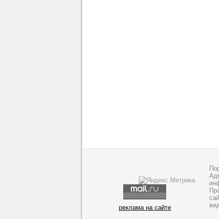
По
Адм
ин
Пр
са
ви
реклама на сайте