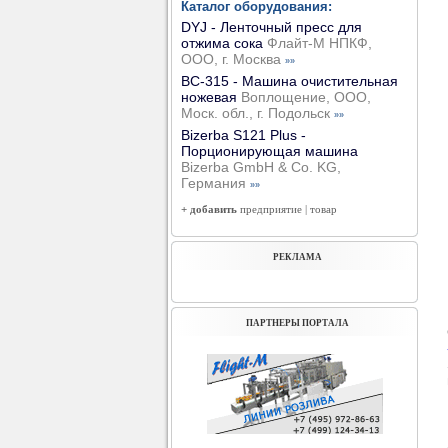
Каталог оборудования:
DYJ - Ленточный пресс для
отжима сока
Флайт-М НПКФ,
ООО, г. Москва
»»
ВС-315 - Машина очистительная
ножевая
Воплощение, ООО,
Моск. обл., г. Подольск
»»
Bizerba S121 Plus -
Порционирующая машина
Bizerba GmbH & Co. KG,
Германия
»»
+ добавить
предприятие
|
товар
РЕКЛАМА
ПАРТНЕРЫ ПОРТАЛА