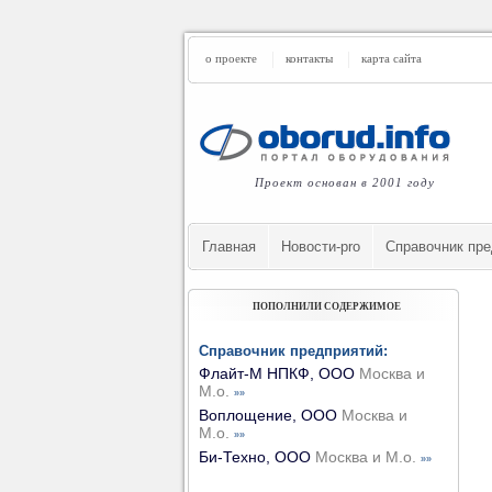
о проекте
контакты
карта сайта
Проект основан в 2001 году
Главная
Новости-pro
Cправочник пре
ПОПОЛНИЛИ СОДЕРЖИМОЕ
Справочник предприятий:
Флайт-М НПКФ, ООО
Москва и
М.о.
»»
Воплощение, ООО
Москва и
М.о.
»»
Би-Техно, ООО
Москва и М.о.
»»