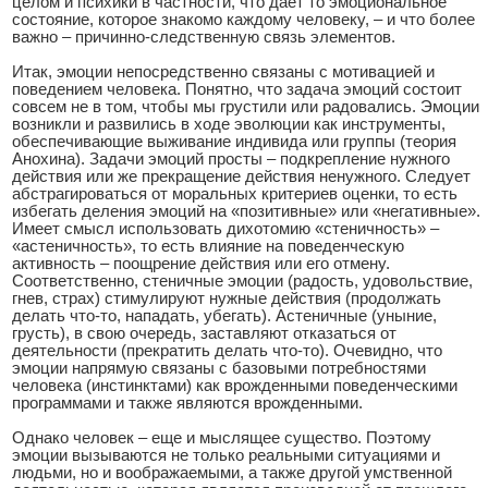
целом и психики в частности, что дает то эмоциональное
состояние, которое знакомо каждому человеку, – и что более
важно – причинно-следственную связь элементов.
Итак, эмоции непосредственно связаны с мотивацией и
поведением человека. Понятно, что задача эмоций состоит
совсем не в том, чтобы мы грустили или радовались. Эмоции
возникли и развились в ходе эволюции как инструменты,
обеспечивающие выживание индивида или группы (теория
Анохина). Задачи эмоций просты – подкрепление нужного
действия или же прекращение действия ненужного. Следует
абстрагироваться от моральных критериев оценки, то есть
избегать деления эмоций на «позитивные» или «негативные».
Имеет смысл использовать дихотомию «стеничность» –
«астеничность», то есть влияние на поведенческую
активность – поощрение действия или его отмену.
Соответственно, стеничные эмоции (радость, удовольствие,
гнев, страх) стимулируют нужные действия (продолжать
делать что-то, нападать, убегать). Астеничные (уныние,
грусть), в свою очередь, заставляют отказаться от
деятельности (прекратить делать что-то). Очевидно, что
эмоции напрямую связаны с базовыми потребностями
человека (инстинктами) как врожденными поведенческими
программами и также являются врожденными.
Однако человек – еще и мыслящее существо. Поэтому
эмоции вызываются не только реальными ситуациями и
людьми, но и воображаемыми, а также другой умственной