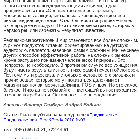
мира о своих любимых архетипах. Комиксы и он-лайн игры
были всего лишь поддерживающими акциями, а для
продвижения этого «Слеша» требовались прямые,
массированные акции, связанные с кинопродукцией или
иными медиасредствами. Стал бы герой популярен – пошел
бы в продаже и продукт. Но это немалые затраты, которых в
Pepsico решили избежать. Результат известен.
Рекламно-маркетинговый мир становится все более сложным.
А рынок продуктов питания, ориентированных на детскую
аудиторию, является, наверное, самым сложным. Мы не знае
других способов эффективной работы на сложных рынках
кроме растущего понимания человеческой природы. Это
непросто, но необходимо. В противном случае все ухищрения
будут иметь результативность ниже самой нечестной лотереи.
Поэтому мы и рассказали столько о человеке, его эмоциях и
прочих вещах, которые могут показаться далекими от
магазинных полок, мерчендайзинга, POS и проч. Но это самое
близкое. Никогда не забывайте – настоящий рынок находится
в голове потребителя. Остальное – лишь следствие.
Авторы:
Виктор Тамберг
,
Андрей Бадьин
Статья была опубликована в журнале
«Продвижение
Продовольствия. Prod&Prod» 2010 №03
тел. (495) 665-60-21, 722-44-61