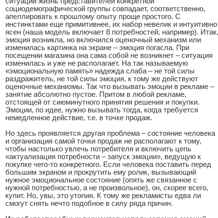
ситуаций жизнь представителей конкретной
социодемографической группы совпадает, соответственно,
апеллировать к прошлому опыту проще простого. С
инстинктами еще примитивнее, их набор невелик и интуитивно
ясен (наша модель включает 8 потребностей, например). Итак
эмоция возникла, но включился оценочный механизм или
изменилась картинка на экране – эмоция погасла. При
посещении магазина она сама собой не возникнет – ситуация
изменилась и уже не располагает. На так называемую
«эмоциональную память» надежда слаба – не той силы
раздражитель, не той силы эмоция, к тому же действуют
оценочные механизмы. Так что вызывать эмоции в рекламе –
занятие абсолютно пустое. Притом в любой рекламе,
отстоящей от сиюминутного принятия решения и покупки.
Эмоции, по идее, нужно вызывать тогда, когда требуется
немедленное действие, т.е. в точке продаж.
Но здесь проявляется другая проблема – состояние человека
и организация самой точки продаж не располагают к тому,
чтобы настолько увлечь потребителя и включить цепь
«актуализация потребности – запуск эмоции», ведущую к
покупке чего-то конкретного. Если человека поставить перед
большим экраном и прокрутить ему ролик, вызывающий
нужное эмоциональное состояние (опять же связанное с
нужной потребностью, а не произвольное), он, скорее всего,
купит. Но, увы, это утопия. К тому же рекламисты едва ли
смогут снять нечто подобное в силу ряда причин.