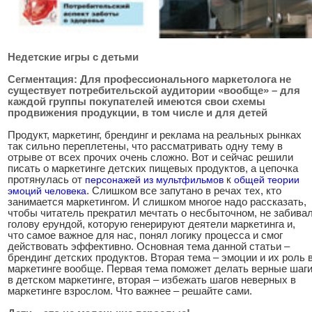
Недетские игры с детьми
Сегментация: Для профессионального маркетолога не
существует потребительской аудитории «вообще» – для
каждой группы покупателей имеются свои схемы
продвижения продукции, в том числе и для детей
Продукт, маркетинг, брендинг и реклама на реальных рынках
так сильно переплетены, что рассматривать одну тему в
отрыве от всех прочих очень сложно. Вот и сейчас решили
писать о маркетинге детских пищевых продуктов, а цепочка
протянулась от
персонажей из мультфильмов
к
общей теории
эмоций человека
. Слишком все запутано в речах тех, кто
занимается маркетингом. И слишком многое надо рассказать,
чтобы читатель прекратил мечтать о несбыточном, не забива
голову ерундой, которую генерируют деятели маркетинга и,
что самое важное для нас, понял логику процесса и смог
действовать эффективно. Основная тема данной статьи –
брендинг детских продуктов. Вторая тема – эмоции и их роль 
маркетинге вообще. Первая тема поможет делать верные шаг
в детском маркетинге, вторая – избежать шагов неверных в
маркетинге взрослом. Что важнее – решайте сами.