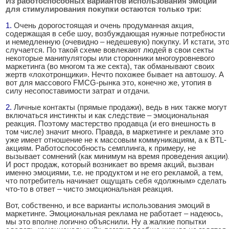
Из работоспособных вариантов использования эмоций
для стимулирования покупки остаются только три
:
1.
.
Очень дорогостоящая и очень продуманная акция,
содержащая в себе шоу, возбуждающая нужные потребности
и немедленную (очевидно – недешевую) покупку. И кстати, эт
случается. По такой схеме вовлекают людей в свои секты
некоторые манипуляторы или сторонники многоуровневого
маркетинга (во многом та же секта), так обманывают своих
жертв «лохотронщики». Нечто похожее бывает на автошоу. А
вот для массового FMCG-рынка это, конечно же, утопия в
силу несопоставимости затрат и отдачи.
2.
.
Личные контакты (прямые продажи), ведь в них также могут
включаться инстинкты и как следствие – эмоциональная
реакция. Поэтому мастерство продавца (и его внешность в
том числе) значит много. Правда, в маркетинге и рекламе это
уже имеет отношение не к массовым коммуникациям, а к BTL-
акциям. Работоспособность семплинга, к примеру, не
вызывает сомнений (как минимум на время проведения акции)
И рост продаж, который возникает во время акций, вызван
именно эмоциями, т.е. не продуктом и не его рекламой, а тем,
что потребитель начинает ощущать себя «должным» сделать
что-то в ответ – чисто эмоциональная реакция.
Вот, собственно, и все варианты использования эмоций в
маркетинге. Эмоциональная реклама не работает – надеюсь,
мы это вполне логично объяснили. Ну а жалкие попытки