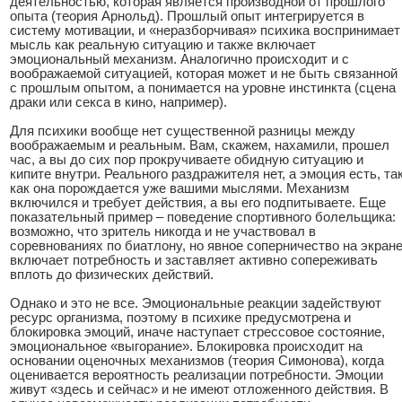
деятельностью, которая является производной от прошлого
опыта (теория Арнольд). Прошлый опыт интегрируется в
систему мотивации, и «неразборчивая» психика воспринимает
мысль как реальную ситуацию и также включает
эмоциональный механизм. Аналогично происходит и с
воображаемой ситуацией, которая может и не быть связанной
с прошлым опытом, а понимается на уровне инстинкта (сцена
драки или секса в кино, например).
Для психики вообще нет существенной разницы между
воображаемым и реальным. Вам, скажем, нахамили, прошел
час, а вы до сих пор прокручиваете обидную ситуацию и
кипите внутри. Реального раздражителя нет, а эмоция есть, та
как она порождается уже вашими мыслями. Механизм
включился и требует действия, а вы его подпитываете. Еще
показательный пример – поведение спортивного болельщика:
возможно, что зритель никогда и не участвовал в
соревнованиях по биатлону, но явное соперничество на экран
включает потребность и заставляет активно сопереживать
вплоть до физических действий.
Однако и это не все. Эмоциональные реакции задействуют
ресурс организма, поэтому в психике предусмотрена и
блокировка эмоций, иначе наступает стрессовое состояние,
эмоциональное «выгорание». Блокировка происходит на
основании оценочных механизмов (теория Симонова), когда
оценивается вероятность реализации потребности. Эмоции
живут «здесь и сейчас» и не имеют отложенного действия. В