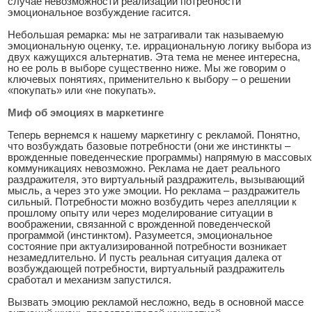
случае невозможности реализации потребности
эмоциональное возбуждение гасится.
Небольшая ремарка: мы не затрагивали так называемую
эмоциональную оценку, т.е. иррациональную логику выбора из
двух кажущихся альтернатив. Эта тема не менее интересна,
но ее роль в выборе существенно ниже. Мы же говорим о
ключевых понятиях, применительно к выбору – о решении
«покупать» или «не покупать».
Миф об эмоциях в маркетинге
Теперь вернемся к нашему маркетингу с рекламой. Понятно,
что возбуждать базовые потребности (они же инстинкты –
врожденные поведенческие программы) напрямую в массовых
коммуникациях невозможно. Реклама не дает реального
раздражителя, это виртуальный раздражитель, вызывающий
мысль, а через это уже эмоции. Но реклама – раздражитель
сильный. Потребности можно возбудить через апелляции к
прошлому опыту или через моделирование ситуации в
воображении, связанной с врожденной поведенческой
программой (инстинктом). Разумеется, эмоциональное
состояние при актуализированной потребности возникает
незамедлительно. И пусть реальная ситуация далека от
возбуждающей потребности, виртуальный раздражитель
сработал и механизм запустился.
Вызвать эмоцию рекламой несложно, ведь в основной массе