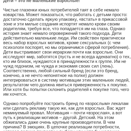
Дети – это не маленькие взрослые!
Чистые глазенки юных потребителей таят в себе немало
коварства. Может показаться, что работать с детьми просто:
достаточно сделать яркую упаковку, «встать» в прикассовой
зоне и эти милые создания испортят немало крови своим
родителям, требуя все, что попадается им на глаза. Однако
история знает немало опровержений такого подхода. Дети
действительно маленькие люди. Им свойствен практически
весь набор взрослых мотивов, кроме сексуальных (с чем
психологи поспорят, но мы ограничимся сферой потребления).
Дети выстраивают свои иерархии почти как взрослые. Они
исследуют мир, заботятся (пусть и не всегда адекватно) о тех,
кто им близок, нуждаются в принадлежности к группе. Им не
чужд гедонизм, не чужда и экономия своих сил (лень).
Соответственно, любой сильный бренд (если это бренд,
конечно, а не нечто непонятное на полке) должен
интегрироваться в систему мотивации этих маленьких людей,
результатом чего должна явиться приверженность к покупке.
Или хотя бы попытки склонить родителей к покупке того, чего
им хочется.
Однако попробуйте построить бренд по «взрослым» лекалам
или сделать рекламу такую же, как для взрослых. Вас ждет
неминуемый провал. Мотивация – почти «взрослая», а вот
путь к реализации мотивов – другой. Детский. На этом
обжигались даже очень крупные производители. В чем
причина? В эмоциях. В цепочке реализации потребности,