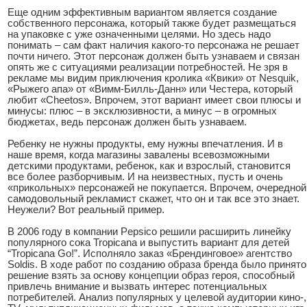
Еще одним эффективным вариантом является создание
собственного персонажа, который также будет размещаться
на упаковке с уже означенными целями. Но здесь надо
понимать – сам факт наличия какого-то персонажа не решает
почти ничего. Этот персонаж должен быть узнаваем и связан
опять же с ситуациями реализации потребностей. Не зря в
рекламе мы видим приключения кролика «Квики» от Nesquik,
«Рыжего апа» от «Вимм-Билль-Данн» или Честера, который
любит «Cheetos». Впрочем, этот вариант имеет свои плюсы и
минусы: плюс – в эксклюзивности, а минус – в огромных
бюджетах, ведь персонаж должен быть узнаваем.
Ребенку не нужны продукты, ему нужны впечатления. И в
наше время, когда магазины завалены всевозможными
детскими продуктами, ребенок, как и взрослый, становится
все более разборчивым. И на неизвестных, пусть и очень
«прикольных» персонажей не покупается. Впрочем, очередной
самодовольный рекламист скажет, что он и так все это знает.
Неужели? Вот реальный пример.
В 2006 году в компании Pepsico решили расширить линейку
популярного сока Tropicana и выпустить вариант для детей
“Tropicana Go!”. Исполняло заказ «Брендинговое» агентство
Soldis. В ходе работ по созданию образа бренда было принято
решение взять за основу концепции образ героя, способный
привлечь внимание и вызвать интерес потенциальных
потребителей. Анализ популярных у целевой аудитории кино-,