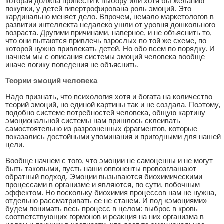
которая должна привести к выбору или хотя бы желанию
покупки, у детей гипертрофирована роль эмоций. Это
кардинально меняет дело. Впрочем, немало маркетологов в
развитии интеллекта недалеко ушли от уровня дошкольного
возраста. Другими причинами, наверное, и не объяснить то,
что они пытаются привлечь взрослых по той же схеме, по
которой нужно привлекать детей. Но обо всем по порядку. И
начнем мы с описания системы эмоций человека вообще –
иначе логику поведения не объяснить.
Теории эмоций человека
Надо признать, что психология хотя и богата на количество
теорий эмоций, но единой картины так и не создала. Поэтому,
подобно системе потребностей человека, общую картину
эмоциональной системы нам пришлось склеивать
самостоятельно из разрозненных фрагментов, которые
показались достойными упоминания и пригодными для нашей
цели.
Вообще начнем с того, что эмоции не самоценны и не могут
быть таковыми, пусть наши оппоненты провозглашают
обратный подход. Эмоции вызываются биохимическими
процессами в организме и являются, по сути, побочным
эффектом. Но поскольку биохимия процессов нам не нужна,
отдельно рассматривать ее не станем. И под «эмоциями»
будем понимать весь процесс в целом: выброс в кровь
соответствующих гормонов и реакция на них организма в