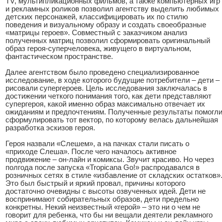
TV, мультипликационных фильмов, а также компьютерных игр
и рекламных роликов позволил агентству выделить любимых
детских персонажей, классифицировать их по стилю
поведения и визуальному образу и создать своеобразные
«матрицы героев». Совместный с заказчиком анализ
полученных матриц позволил сформировать оригинальный
образ героя-суперчеловека, живущего в виртуальном,
фантастическом пространстве.
Далее агентством было проведено специализированное
исследование, в ходе которого будущие потребители – дети –
рисовали супергероев. Цель исследования заключалась в
достижении четкого понимания того, как дети представляют
супергероя, какой именно образ максимально отвечает их
ожиданиям и предпочтениям. Полученные результаты помогл
сформулировать тот вектор, по которому велась дальнейшая
разработка эскизов героя.
Героя назвали «Слешем», а на пачках стали писать о
«приходе Слеша». После чего началось активное
продвижение – он-лайн и комиксы. Звучит красиво. Но через
полгода после запуска «Tropicana Go!» распродавался в
розничных сетях в стиле «избавление от складских остатков»
Это был быстрый и яркий провал, причины которого
достаточно очевидны с высоты озвученных идей. Дети не
воспринимают собирательных образов, дети предельно
конкретны. Некий неизвестный «герой» – это ни о чем не
говорит для ребенка, что бы ни вещали деятели рекламного