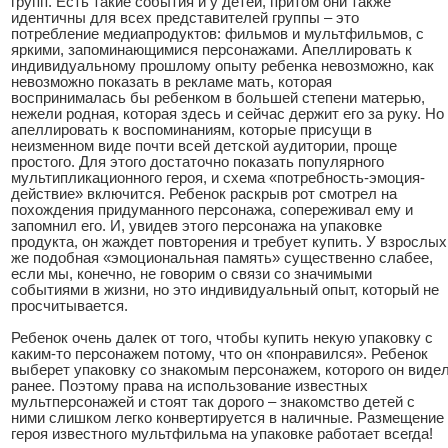
групп. Есть такие события и у детей, притом они также
идентичны для всех представителей группы – это
потребление медиапродуктов: фильмов и мультфильмов, с
яркими, запоминающимися персонажами. Апеллировать к
индивидуальному прошлому опыту ребенка невозможно, как
невозможно показать в рекламе мать, которая
воспринималась бы ребенком в большей степени матерью,
нежели родная, которая здесь и сейчас держит его за руку. Но
апеллировать к воспоминаниям, которые присущи в
неизменном виде почти всей детской аудитории, проще
простого. Для этого достаточно показать популярного
мультипликационного героя, и схема «потребность-эмоция-
действие» включится. Ребенок раскрыв рот смотрел на
похождения придуманного персонажа, сопереживал ему и
запомнил его. И, увидев этого персонажа на упаковке
продукта, он жаждет повторения и требует купить. У взрослых
же подобная «эмоциональная память» существенно слабее,
если мы, конечно, не говорим о связи со значимыми
событиями в жизни, но это индивидуальный опыт, который не
просчитывается.
Ребенок очень далек от того, чтобы купить некую упаковку с
каким-то персонажем потому, что он «понравился». Ребенок
выберет упаковку со знакомым персонажем, которого он виде
ранее. Поэтому права на использование известных
мультперсонажей и стоят так дорого – знакомство детей с
ними слишком легко конвертируется в наличные. Размещение
героя известного мультфильма на упаковке работает всегда!