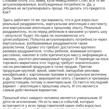
словами «хочу это, мама, купи немедленно» стоят все те же
актуализированные, возбужденные потребности. Да, у
ребенка их актуализировать проще. Но делать это придется.
Как?
Здесь работают те же три варианта, что и для взрослых:
реальный раздражитель, виртуальная апелляция к инстинкту
или виртуальная апелляция к прошлому опыту. Реальный
раздражитель: если перед ребенком в магазине устроить шоу
– результат будет. Но едва ли экономически это
целесообразно. Попытка актуализировать потребности через
виртуальные, воображаемые раздражители также
реалистична. Однако это требует достаточно крупного
размера раздражителя, чтобы ребенок, внимание которого
рассеянно, накопил в себе критическую массу информации и,
наконец, захотел рекламируемый продукт. В переводе на язык
торгового маркетинга этот подход требует значительного
числа рекламной продукции в точке продаж. Притом
продукции крупной, яркой, заметной, наподобие рекламы
кинофильмов с картонными героями в натуральную величину
и др. Таким образом, мероприятие опять становится чрезмерн
дорогостоящим, потому и неинтересным. Остается последний
вариант – апелляции к прошлому опыту. И это является
самым действенным вариантом.
Прошлый опыт каждого человека является уникальным. И
дети не исключение. Но есть масса событий, которые
встречаются у всех представителей каких-либо взрослых