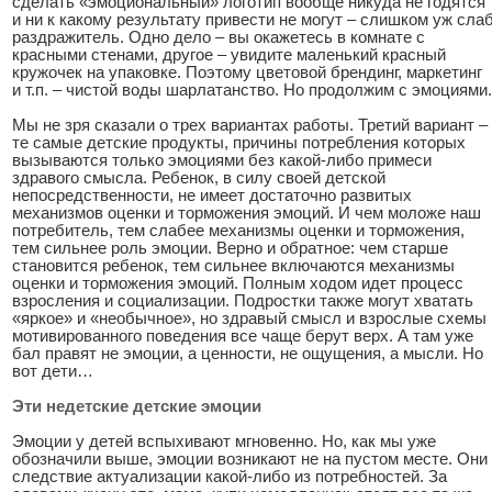
сделать «эмоциональный» логотип вообще никуда не годятся
и ни к какому результату привести не могут – слишком уж сла
раздражитель. Одно дело – вы окажетесь в комнате с
красными стенами, другое – увидите маленький красный
кружочек на упаковке. Поэтому цветовой брендинг, маркетинг
и т.п. – чистой воды шарлатанство. Но продолжим с эмоциями.
Мы не зря сказали о трех вариантах работы. Третий вариант –
те самые детские продукты, причины потребления которых
вызываются только эмоциями без какой-либо примеси
здравого смысла. Ребенок, в силу своей детской
непосредственности, не имеет достаточно развитых
механизмов оценки и торможения эмоций. И чем моложе наш
потребитель, тем слабее механизмы оценки и торможения,
тем сильнее роль эмоции. Верно и обратное: чем старше
становится ребенок, тем сильнее включаются механизмы
оценки и торможения эмоций. Полным ходом идет процесс
взросления и социализации. Подростки также могут хватать
«яркое» и «необычное», но здравый смысл и взрослые схемы
мотивированного поведения все чаще берут верх. А там уже
бал правят не эмоции, а ценности, не ощущения, а мысли. Но
вот дети…
Эти недетские детские эмоции
Эмоции у детей вспыхивают мгновенно. Но, как мы уже
обозначили выше, эмоции возникают не на пустом месте. Они
следствие актуализации какой-либо из потребностей. За