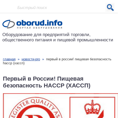
Проект основан в 2001 году
Оборудование для предприятий
торговли,
общественного питания
и пищевой промышленности
главная
»
новости-pro
»
первый в россии! пищевая безопасность
haccp (хассп)
Первый в России! Пищевая
безопасность HACCP (ХАССП)