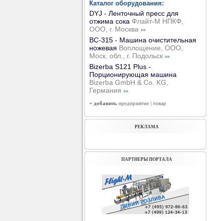
Каталог оборудования:
DYJ - Ленточный пресс для
отжима сока
Флайт-М НПКФ,
ООО, г. Москва
»»
ВС-315 - Машина очистительная
ножевая
Воплощение, ООО,
Моск. обл., г. Подольск
»»
Bizerba S121 Plus -
Порционирующая машина
Bizerba GmbH & Co. KG,
Германия
»»
+ добавить
предприятие
|
товар
РЕКЛАМА
ПАРТНЕРЫ ПОРТАЛА