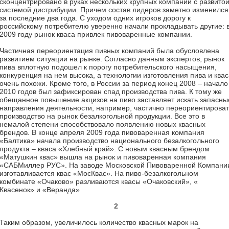
сконцентрировано в руках нескольких крупных компаний с развито
системой дистрибуции. Причем состав лидеров заметно изменился
за последние два года. С уходом одних игроков дорогу к
российскому потребителю уверенно начали прокладывать другие: 
2009 году рынок кваса привлек пивоваренные компании.
Частичная переориентация пивных компаний была обусловлена
развитием ситуации на рынке. Согласно данным экспертов, рынок
пива вплотную подошел к порогу потребительского насыщения,
конкуренция на нем высока, а технологии изготовления пива и квас
очень похожи. Кроме того, в России за период конец 2008 – начало
2010 годов был зафиксирован спад производства пива. К тому же
обещанное повышение акцизов на пиво заставляет искать запасны
направления деятельности, например, частично переориентироват
производство на рынок безалкогольной продукции. Все это в
немалой степени способствовало появлению новых квасных
брендов. В конце апреля 2009 года пивоваренная компания
«Балтика» начала производство национального безалкогольного
продукта – кваса «Хлебный край». С новым квасным брендом
«Матушкин квас» вышла на рынок и пивоваренная компания
«САБМиллер РУС». На заводе Московской Пивоваренной Компани
изготавливается квас «МосКвас». На пиво-безалкогольном
комбинате «Очаково» разливаются квасы «Очаковский», «
Квасенок» и «Веранда»
2
Таким образом, увеличилось количество квасных марок на