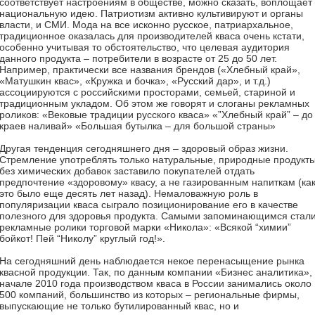
соответствует настроениям в обществе, можно сказать, воплощает
национальную идею. Патриотизм активно культивируют и органы
власти, и СМИ. Мода на все исконно русское, патриархальное,
традиционное оказалась для производителей кваса очень кстати,
особенно учитывая то обстоятельство, что целевая аудитория
данного продукта – потребители в возрасте от 25 до 50 лет.
Например, практически все названия брендов («Хлебный край»,
«Матушкин квас», «Кружка и бочка», «Русский дар», и т.д.)
ассоциируются с российскими просторами, семьей, стариной и
традиционным укладом. Об этом же говорят и слоганы рекламных
роликов: «Вековые традиции русского кваса» «”Хлебный край” – до
краев наливай» «Большая бутылка – для большой страны»
Другая тенденция сегодняшнего дня – здоровый образ жизни.
Стремление употреблять только натуральные, природные продукт
без химических добавок заставило покупателей отдать
предпочтение «здоровому» квасу, а не газированным напиткам (ка
это было еще десять лет назад). Немаловажную роль в
популяризации кваса сыграло позиционирование его в качестве
полезного для здоровья продукта. Самыми запоминающимся стал
рекламные ролики торговой марки «Никола»: «Всякой “химии”
бойкот! Пей “Николу” круглый год!».
На сегодняшний день наблюдается некое перенасыщение рынка
квасной продукции. Так, по данным компании «Бизнес аналитика», 
начале 2010 года производством кваса в России занимались около
500 компаний, большинство из которых – региональные фирмы,
выпускающие не только бутилированный квас, но и