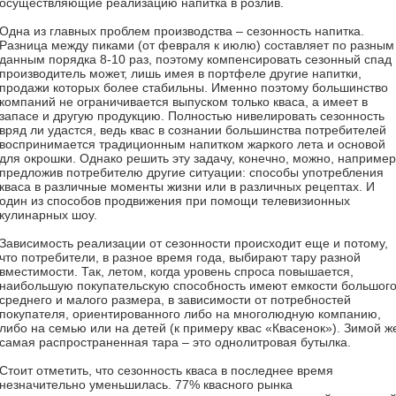
осуществляющие реализацию напитка в розлив.
Одна из главных проблем производства – сезонность напитка.
Разница между пиками (от февраля к июлю) составляет по разным
данным порядка 8-10 раз, поэтому компенсировать сезонный спад
производитель может, лишь имея в портфеле другие напитки,
продажи которых более стабильны. Именно поэтому большинство
компаний не ограничивается выпуском только кваса, а имеет в
запасе и другую продукцию. Полностью нивелировать сезонность
вряд ли удастся, ведь квас в сознании большинства потребителей
воспринимается традиционным напитком жаркого лета и основой
для окрошки. Однако решить эту задачу, конечно, можно, например
предложив потребителю другие ситуации: способы употребления
кваса в различные моменты жизни или в различных рецептах. И
один из способов продвижения при помощи телевизионных
кулинарных шоу.
Зависимость реализации от сезонности происходит еще и потому,
что потребители, в разное время года, выбирают тару разной
вместимости. Так, летом, когда уровень спроса повышается,
наибольшую покупательскую способность имеют емкости большого
среднего и малого размера, в зависимости от потребностей
покупателя, ориентированного либо на многолюдную компанию,
либо на семью или на детей (к примеру квас «Квасенок»). Зимой ж
самая распространенная тара – это однолитровая бутылка.
Стоит отметить, что сезонность кваса в последнее время
незначительно уменьшилась. 77% квасного рынка