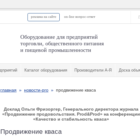
реклама на сайте
on-line вопрос-ответ
Оборудование для предприятий
торговли, общественного питания
и пищевой промышленности
дприятий
Каталог оборудования
Производители А-Я
Доска объ
главная
»
новости-pro
»
продвижение кваса
Доклад Ольги Фризоргер, Генерального директора журнала
«Продвижение продовольствия. Prod&Prod» на конференции
«Качество и стабильность кваса»
Продвижение кваса