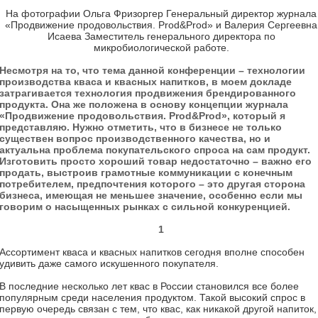
На фотографии Ольга Фризоргер Генеральный директор журнала
«Продвижение продовольствия. Prod&Prod» и Валерия Сергеевна
Исаева Заместитель генерального директора по
микробиологической работе.
Несмотря на то, что тема данной конференции – технологии
производства кваса и квасных напитков, в моем докладе
затрагивается технология продвижения брендированного
продукта. Она же положена в основу концепции журнала
«Продвижение продовольствия. Prod&Prod», который я
представляю. Нужно отметить, что в бизнесе не только
существен вопрос производственного качества, но и
актуальна проблема покупательского спроса на сам продукт.
Изготовить просто хороший товар недостаточно – важно его
продать, выстроив грамотные коммуникации с конечным
потребителем, предпочтения которого – это другая сторона
бизнеса, имеющая не меньшее значение, особенно если мы
говорим о насыщенных рынках с сильной конкуренцией.
1
Ассортимент кваса и квасных напитков сегодня вполне способен
удивить даже самого искушенного покупателя.
В последние несколько лет квас в России становился все более
популярным среди населения продуктом. Такой высокий спрос в
первую очередь связан с тем, что квас, как никакой другой напиток,