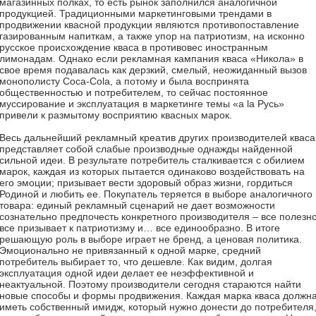
магазинных полках, то есть рынок заполнился аналогичной
продукцией. Традиционными маркетинговыми трендами в
продвижении квасной продукции являются противопоставление
газированным напиткам, а также упор на патриотизм, на исконно
русское происхождение кваса в противовес иностранным
лимонадам. Однако если рекламная кампания кваса «Никола» в
свое время подавалась как дерзкий, смелый, неожиданный вызов
монополисту Coca-Cola, а потому и была воспринята
общественностью и потребителем, то сейчас постоянное
муссирование и эксплуатация в маркетинге темы «a la Русь»
привели к размытому восприятию квасных марок.
Весь дальнейший рекламный креатив других производителей кваса
представляет собой слабые производные однажды найденной
сильной идеи. В результате потребитель сталкивается с обилием
марок, каждая из которых пытается одинаково воздействовать на
его эмоции; призывает вести здоровый образ жизни, гордиться
Родиной и любить ее. Покупатель теряется в выборе аналогичного
товара: единый рекламный сценарий не дает возможности
сознательно предпочесть конкретного производителя – все полезно
все призывает к патриотизму и… все единообразно. В итоге
решающую роль в выборе играет не бренд, а ценовая политика.
Эмоционально не привязанный к одной марке, средний
потребитель выбирает то, что дешевле. Как видим, долгая
эксплуатация одной идеи делает ее неэффективной и
неактуальной. Поэтому производители сегодня стараются найти
новые способы и формы продвижения. Каждая марка кваса должн
иметь собственный имидж, который нужно донести до потребителя