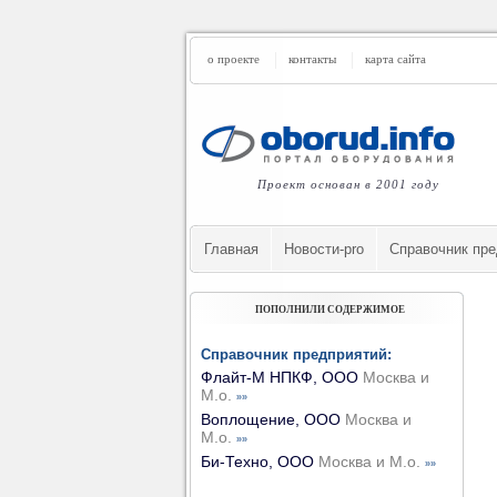
о проекте
контакты
карта сайта
Проект основан в 2001 году
Главная
Новости-pro
Cправочник пре
ПОПОЛНИЛИ СОДЕРЖИМОЕ
Справочник предприятий:
Флайт-М НПКФ, ООО
Москва и
М.о.
»»
Воплощение, ООО
Москва и
М.о.
»»
Би-Техно, ООО
Москва и М.о.
»»