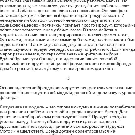
то есть без креативной идеи на этом рынке работать нельзя. Но
рекламировать, не используя уже существующие шаблоны, тоже
сложно. Шаблоны прочно вошли в наше сознание. Однако факт
остается фактом – обилие выбора истощает ресурсы мозга. И,
неискушенный большой осведомленностью покупатель, при
одинаковой ценовой политике, покупает просто Продукт, который н
полке располагается к нему ближе всего. В итоге действия
маркетологов начинают концентрироваться на экспериментах с
бутылками, этикетками и вкусовыми добавками, но этого может быт
недостаточно. В этом случае всегда существует опасность, что
станет скучно, в первую очередь, самому потребителю. Если имид
марок размывается, то теряются внятные критерии выбора.
Единообразие сути бренда, его идеологии влечет за собой
непонимание и других принципов формирования имиджа бренда.
Давайте рассмотрим эту тему с точки зрения маркетинга.
3
Основа идеологии бренда формируется из трех взаимосвязанных
составляющих: ситуативной модели, ролевой модели и культурног
фактора.
Ситуативная модель
– это типовая ситуация в жизни потребителя
для решения проблем в которой и предназначается бренд. Для
решения какой проблемы используется квас? Прежде всего, он
утоляет жажду. Но могут быть и другие ситуации: встреча с
друзьями, снятие стресса, принятие важных решений (сделал
глоток и нашел ответ). Бренд должен ориентироваться на