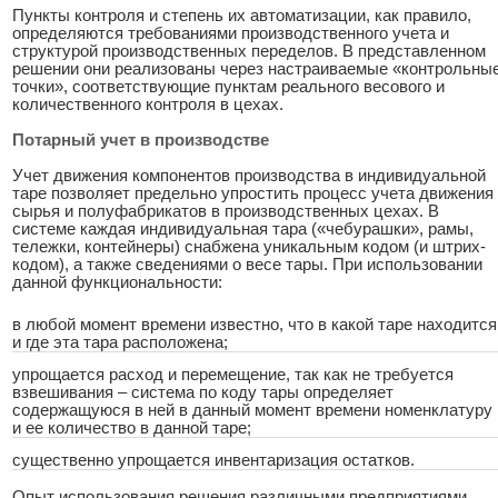
Пункты контроля и степень их автоматизации, как правило,
определяются требованиями производственного учета и
структурой производственных переделов. В представленном
решении они реализованы через настраиваемые «контрольны
точки», соответствующие пунктам реального весового и
количественного контроля в цехах.
Потарный учет в производстве
Учет движения компонентов производства в индивидуальной
таре позволяет предельно упростить процесс учета движения
сырья и полуфабрикатов в производственных цехах. В
системе каждая индивидуальная тара («чебурашки», рамы,
тележки, контейнеры) снабжена уникальным кодом (и штрих-
кодом), а также сведениями о весе тары. При использовании
данной функциональности:
в любой момент времени известно, что в какой таре находится
и где эта тара расположена;
упрощается расход и перемещение, так как не требуется
взвешивания – система по коду тары определяет
содержащуюся в ней в данный момент времени номенклатуру
и ее количество в данной таре;
существенно упрощается инвентаризация остатков.
Опыт использования решения различными предприятиями