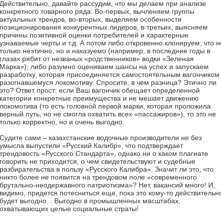
Действительно, давайте рассудим, что мы делаем при анализе
конкретного товарного ряда. Во-первых, вычленяем группы
актуальных трендов, во-вторых, выделяем особенности
позиционирования конкурентных лидеров, в-третьих, выясняем
причины позитивной оценки потребителей и характерные
узнаваемые черты и т.д. А потом либо откровенно клонируем, что н
только неэтично, но и наказуемо (например, в последние годы в
глазах рябит от незваных «родственников» водки «Зеленая
Марка»); либо разумно оцениваем шансы на успех и запускаем
разработку, которая присоединяется самостоятельным вагончиком 
разогнавшемуся локомотиву. Спросите, в чем разница? Этично ли
это? Ответ прост: если Ваш вагончик обещает определенной
категории конкретные преимущества и не мешает движению
локомотива (то есть головной первой марки, которая проложила
верный путь, но не смогла охватить всех «пассажиров»), то это не
только корректно, но и очень выгодно.
Судите сами – казахстанские водочные производители не без
умысла выпустили «Русский Калибр», что подтверждает
трендовость «Русского Стандарта», однако ни о каком плагиате
говорить не приходится, о чем свидетельствуют и судебные
разбирательства в пользу «Русского Калибра». Значит ли это, что
никто более не появится на трендовом поле «современного
брутально-неодержавного патриотизма»? Нет, вакансий много! И,
видимо, придется потесниться еще, пока это кому-то действительн
будет выгодно... Выгодно в промышленных масштабах,
охватывающих целые социальные страты!