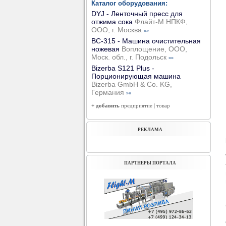
Каталог оборудования:
DYJ - Ленточный пресс для
отжима сока
Флайт-М НПКФ,
ООО, г. Москва
»»
ВС-315 - Машина очистительная
ножевая
Воплощение, ООО,
Моск. обл., г. Подольск
»»
Bizerba S121 Plus -
Порционирующая машина
Bizerba GmbH & Co. KG,
Германия
»»
+ добавить
предприятие
|
товар
РЕКЛАМА
ПАРТНЕРЫ ПОРТАЛА