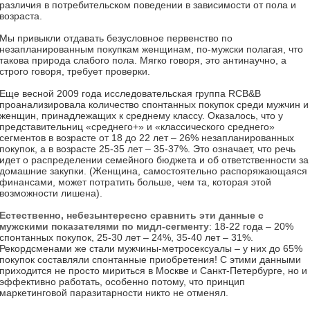
различия в потребительском поведении в зависимости от пола и
возраста.
Мы привыкли отдавать безусловное первенство по
незапланированным покупкам женщинам, по-мужски полагая, что
такова природа слабого пола. Мягко говоря, это антинаучно, а
строго говоря, требует проверки.
Еще весной 2009 года исследовательская группа RCB&B
проанализировала количество спонтанных покупок среди мужчин и
женщин, принадлежащих к среднему классу. Оказалось, что у
представительниц «среднего+» и «классического среднего»
сегментов в возрасте от 18 до 22 лет – 26% незапланированных
покупок, а в возрасте 25-35 лет – 35-37%. Это означает, что речь
идет о распределении семейного бюджета и об ответственности за
домашние закупки. (Женщина, самостоятельно распоряжающаяся
финансами, может потратить больше, чем та, которая этой
возможности лишена).
Естественно, небезынтересно сравнить эти данные с
мужскими показателями по мидл-сегменту
: 18-22 года – 20%
спонтанных покупок, 25-30 лет – 24%, 35-40 лет – 31%.
Рекордсменами же стали мужчины-метросексуалы – у них до 65%
покупок составляли спонтанные приобретения! С этими данными
приходится не просто мириться в Москве и Санкт-Петербурге, но и
эффективно работать, особенно потому, что принцип
маркетинговой паразитарности никто не отменял.