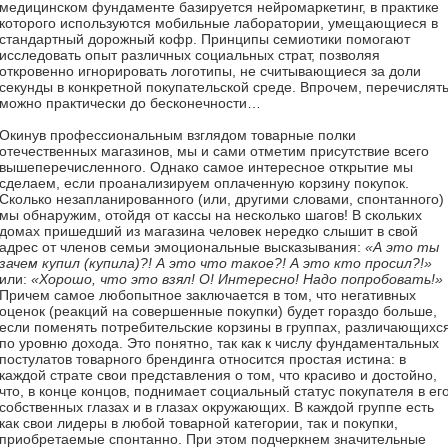
медицинском фундаменте базируется нейромаркетинг, в практике
которого используются мобильные лаборатории, умещающиеся в
стандартный дорожный кофр. Принципы семиотики помогают
исследовать опыт различных социальных страт, позволяя
откровенно игнорировать логотипы, не считывающиеся за доли
секунды в конкретной покупательской среде. Впрочем, перечислят
можно практически до бесконечности…
Окинув профессиональным взглядом товарные полки
отечественных магазинов, мы и сами отметим присутствие всего
вышеперечисленного. Однако самое интересное открытие мы
сделаем, если проанализируем оплаченную корзину покупок.
Сколько незапланированного (или, другими словами, спонтанного)
мы обнаружим, отойдя от кассы на несколько шагов! В скольких
домах пришедший из магазина человек нередко слышит в свой
адрес от членов семьи эмоциональные высказывания:
«А это ты
зачем купил (купила)?! А это что такое?! А это кто просил?!»
или:
«Хорошо, что это взял! О! Интересно! Надо попробовать!»
Причем самое любопытное заключается в том, что негативных
оценок (реакций на совершенные покупки) будет гораздо больше,
если поменять потребительские корзины в группах, различающихс
по уровню дохода. Это понятно, так как к числу фундаментальных
постулатов товарного брендинга относится простая истина: в
каждой страте свои представления о том, что красиво и достойно,
что, в конце концов, поднимает социальный статус покупателя в ег
собственных глазах и в глазах окружающих. В каждой группе есть
как свои лидеры в любой товарной категории, так и покупки,
приобретаемые спонтанно. При этом подчеркнем значительные