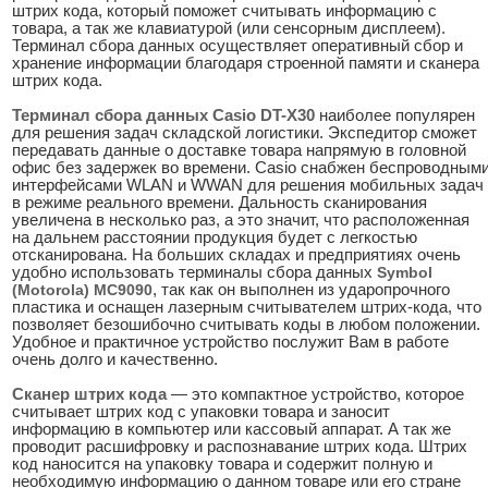
штрих кода, который поможет считывать информацию с
товара, а так же клавиатурой (или сенсорным дисплеем).
Терминал сбора данных осуществляет оперативный сбор и
хранение информации благодаря строенной памяти и сканера
штрих кода.
Терминал сбора данных Casio DT-X30
наиболее популярен
для решения задач складской логистики. Экспедитор сможет
передавать данные о доставке товара напрямую в головной
офис без задержек во времени. Casio снабжен беспроводным
интерфейсами WLAN и WWAN для решения мобильных задач
в режиме реального времени. Дальность сканирования
увеличена в несколько раз, а это значит, что расположенная
на дальнем расстоянии продукция будет с легкостью
отсканирована. На больших складах и предприятиях очень
удобно использовать терминалы сбора данных
Symbol
(Motorola) MC9090
, так как он выполнен из ударопрочного
пластика и оснащен лазерным считывателем штрих-кода, что
позволяет безошибочно считывать коды в любом положении.
Удобное и практичное устройство послужит Вам в работе
очень долго и качественно.
Сканер штрих кода
— это компактное устройство, которое
считывает штрих код с упаковки товара и заносит
информацию в компьютер или кассовый аппарат. А так же
проводит расшифровку и распознавание штрих кода. Штрих
код наносится на упаковку товара и содержит полную и
необходимую информацию о данном товаре или его стране