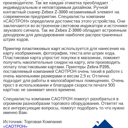
производителе. Так же каждая этикетка преобладает
индивидуальным и неповторимым дизайном. Ручной
контактный сканер
Zebex Z-3000
незаменимый элемент на
современном предприятии. Специалисты компании
«САОТРОН» определили достоинства этого устройства. Они
заключаются во встроенном световом индикаторе и источнике
звукового сигнала. Так же
Zebex Z-3000
обладает встроенным
декодером для декодирования наиболее распространенных
штрих кодов.
Принтер пластиковых карт
используется для нанесения на
карту изображения, фотографии, текста или штрих кода.
Пластиковая карта упростит покупки в магазинах, поможет
получить накопительные скидки на карту, или производить
оплату пластиковыми картами. Принтеры
Zebra P205
,
поставляемый компанией САОТРОН очень тихий в работе с
очень маленькими размерами и весом 2,9 кг. Отлично
подходит для работы в малогабаритных помещениях. Очень
прост в использовании и благодаря скорости печати 900
карт\час не занимает много времени.
Специалисты компании САОТРОН помогут разобраться в
огромном разнообразии торгового оборудования. Ответят на
все интересующие вопросы, помогут подобрать то что нужно
именно Вам.
Источник: Торговая Компания
«САОТРОН»