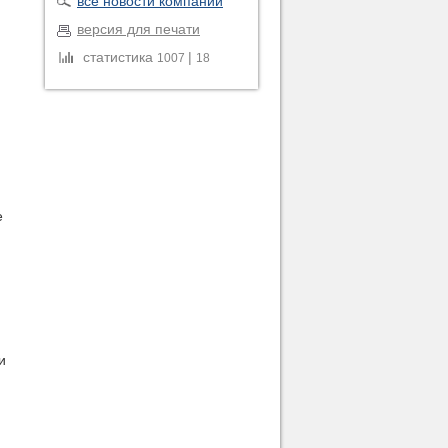
все новости компании
версия для печати
статистика
|
1007
18
е
и