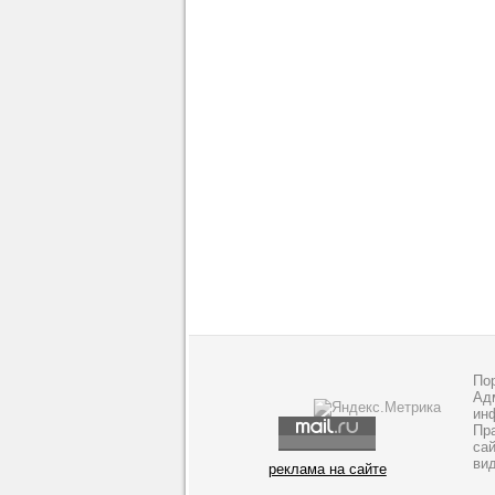
По
Адм
ин
Пр
са
ви
реклама на сайте