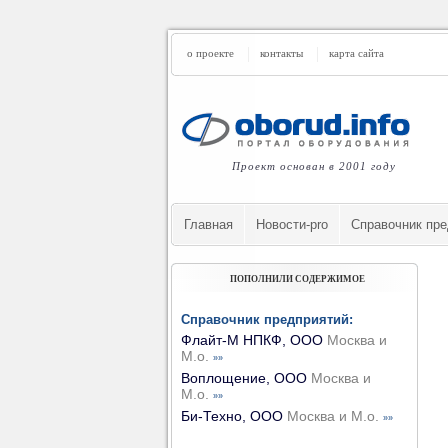
о проекте
контакты
карта сайта
Проект основан в 2001 году
Главная
Новости-pro
Cправочник пре
ПОПОЛНИЛИ СОДЕРЖИМОЕ
Справочник предприятий:
Флайт-М НПКФ, ООО
Москва и
М.о.
»»
Воплощение, ООО
Москва и
М.о.
»»
Би-Техно, ООО
Москва и М.о.
»»