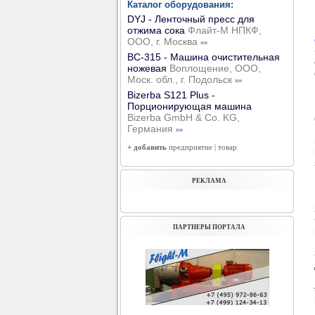
Каталог оборудования:
DYJ - Ленточный пресс для
отжима сока
Флайт-М НПКФ,
ООО, г. Москва
»»
ВС-315 - Машина очистительная
ножевая
Воплощение, ООО,
Моск. обл., г. Подольск
»»
Bizerba S121 Plus -
Порционирующая машина
Bizerba GmbH & Co. KG,
Германия
»»
+ добавить
предприятие
|
товар
РЕКЛАМА
ПАРТНЕРЫ ПОРТАЛА