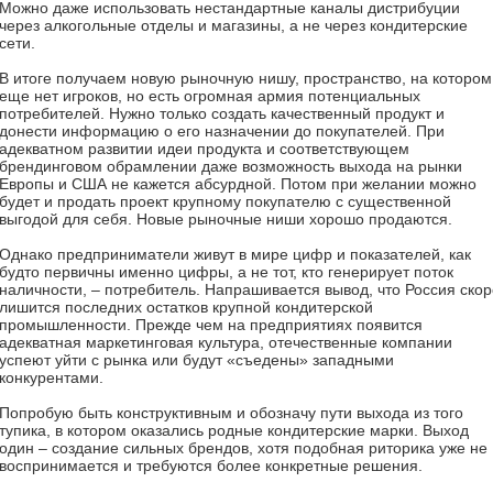
Можно даже использовать нестандартные каналы дистрибуции
через алкогольные отделы и магазины, а не через кондитерские
сети.
В итоге получаем новую рыночную нишу, пространство, на котором
еще нет игроков, но есть огромная армия потенциальных
потребителей. Нужно только создать качественный продукт и
донести информацию о его назначении до покупателей. При
адекватном развитии идеи продукта и соответствующем
брендинговом обрамлении даже возможность выхода на рынки
Европы и США не кажется абсурдной. Потом при желании можно
будет и продать проект крупному покупателю с существенной
выгодой для себя. Новые рыночные ниши хорошо продаются.
Однако предприниматели живут в мире цифр и показателей, как
будто первичны именно цифры, а не тот, кто генерирует поток
наличности, – потребитель. Напрашивается вывод, что Россия скор
лишится последних остатков крупной кондитерской
промышленности. Прежде чем на предприятиях появится
адекватная маркетинговая культура, отечественные компании
успеют уйти с рынка или будут «съедены» западными
конкурентами.
Попробую быть конструктивным и обозначу пути выхода из того
тупика, в котором оказались родные кондитерские марки. Выход
один – создание сильных брендов, хотя подобная риторика уже не
воспринимается и требуются более конкретные решения.