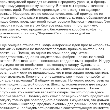
производителей приводят качество к среднему уровню, а бренды – 
скучному усредненному варианту. В итоге мы теряем и качество, и
яркость идей. Российские производители отходят на задворки
рынков. Наверное, это не совсем показательный пример, но из
числа потенциальных и реальных клиентов, которые обращаются в
наше бюро, представителей кондитерского бизнеса – единицы. Это
говорит о том, что в этом бизнесе пока живут «по старинке»,
выпуская то, «что продается»: бесконечные коробки конфет «с
розочками», «шоколад “Дорожный”» и прочие «курабье
“Бакинские”».
Еще обиднее становится, когда интересные идеи просто «хоронят»
так как их новизна не позволяет получить прибыль быстро и без
вложений. Помню, на одном из семинаров, слушатель –
представитель одной из кондитерских фабрик – показывал свой
каталог. Большая часть – невнятные «подарочные» коробки. И вдру
я увидел нечто необычное – шоколадную сигару. Однако она
находилась в категории «товаров, изготавливаемых на заказ», то
есть практически не продавалась, что и подтвердил представитель
производителя. Конечно, это неудивительно – кому понадобится
сигара из шоколада? В общем-то никому. Но можно посмотреть на
этот продукт с другой стороны. Шоколад используется для закуски
благородных напитков – коньяка или виски, например. Также
спутником этих напитков являются сигары, так что форма здесь
вполне уместна. Поэтому есть смысл позиционировать продукт как
закуску только для благородного алкоголя. Разумеется, это должен
быть особый шоколад, предназначенный для данных целей. Отсюд
возникает и необходимость рекламы в соответствующем контексте.