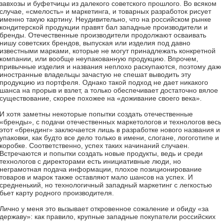
завхозы и буфетчицы из далекого советского прошлого. Во всяком
случае, «смелость» и маркетинга, и товарных разработок рисует
именно такую картину. Неудивительно, что на российском рынке
кондитерской продукции правят бал западные производители и
бренды. Отечественные производители продолжают осваивать
нишу советских брендов, выпуская или изделия под давно
известными марками, которые не могут принадлежать конкретной
компании, или вообще неупакованную продукцию. Впрочем,
привычные изделия и названия неплохо раскупаются, поэтому даж
иностранные владельцы зачастую не спешат выводить эту
продукцию из портфеля. Однако такой подход не дает никакого
шанса на прорыв и взлет, а только обеспечивает достаточно вялое
существование, скорее похожее на «доживание своего века».
И хотя заметны некоторые попытки создать отечественные
«бренды», с подачи отечественных маркетологов и технологов вес
этот «брендинг» заключается лишь в разработке нового названия и
упаковки, как будто все дело только в имени, слогане, логоготипе и
коробке. Соответственно, успех таких начинаний случаен.
Встречаются и попытки создать новые продукты, ведь и среди
технологов с директорами есть инициативные люди, но
неграмотная подача информации, плохое позиционирование
товаров и марок также оставляют мало шансов на успех. И
средненький, но технологичный западный маркетинг с легкостью
бьет карту родного производителя.
Лично у меня это вызывает откровенное сожаление и обиду «за
державу»: как правило, крупные западные покупатели российских