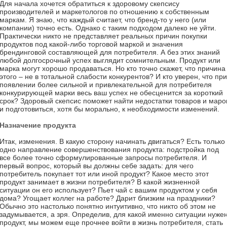
Для начала хочется обратиться к здоровому скепсису
производителей и маркетологов по отношению к собственным
маркам. Я знаю, что каждый считает, что бренд-то у него (или
компании) точно есть. Однако с таким подходом далеко не уйти.
Практически никто не представляет реальных причин покупки
продуктов под какой-либо торговой маркой и значения
брендинговой составляющей для потребителя. А без этих знаний
любой долгосрочный успех выглядит сомнительным. Продукт или
марка могут хорошо продаваться. Но кто точно скажет, что причина
этого – не в тотальной слабости конкурентов? И кто уверен, что при
появлении более сильной и привлекательной для потребителя
конкурирующей марки весь ваш успех не обесценится за короткий
срок? Здоровый скепсис поможет найти недостатки товаров и маро
и подготовиться, хотя бы морально, к необходимости изменений.
Назначение продукта
Итак, изменения. В какую сторону начинать двигаться? Есть только
одно направление совершенствования продукта: подстройка под
все более точно сформулированные запросы потребителя. И
первый вопрос, который вы должны себе задать: для чего
потребитель покупает тот или иной продукт? Какое место этот
продукт занимает в жизни потребителя? В какой жизненной
ситуации он его использует? Пьет чай с вашим продуктом у себя
дома? Угощает коллег на работе? Дарит близким на праздники?
Обычно это настолько понятно интуитивно, что никто об этом не
задумывается, а зря. Определив, для какой именно ситуации нуже
продукт, мы можем еще прочнее войти в жизнь потребителя, стать