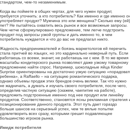
стандартом, чем-то незаменимым.
Когда вы поймете в общих чертах, для чего нужен продукт,
требуется уточнить: а кто потребитель? Как именно и где именно о
употребляет продукт? Мужчина это или женщина? Сколько ему (ей
лет? Не пытайтесь охватить весь рынок и все возможные запросы.
Чем четче сформулировано предложение, тем легче подстроить
продукт под запросы узкой группы и дать именно то, в чем
потребитель нуждается и что до вас не предлагал никто.
Жадность предпринимателей и боязнь маркетологов ей перечить
стала притчей во языцех, но это кардинально неверный путь. Если
работаешь со всеми, значит, не работаешь ни с кем. В то же время
масштабы кондитерского рынка позволяют даже узкому товарному
предложению найти спрос. Например, шоколадные яйца Kinder
Surprise ориентированы на достаточно узкую ситуацию «порадоват
ребенка», а Raffaello – на ситуацию романтического подарка,
однако объемы продаж этих брендов очень велики. Так что нужно
не жадничать, а думать и изучать своего потребителя, после чего,
определив частную ситуацию (скажем, чаепитие на работе),
предложить подстроенные именно под нее продукт или линейку
продуктов. Соответственно, становятся ясны рекламная стратегия 
позиционирование данного продукта. Этот путь дает гораздо
больше шансов на серьезный успех, чем те вялые попытки
удовлетворить всех сразу, которыми грешит подавляющее
большинство игроков рынка.
Имидж потребителя