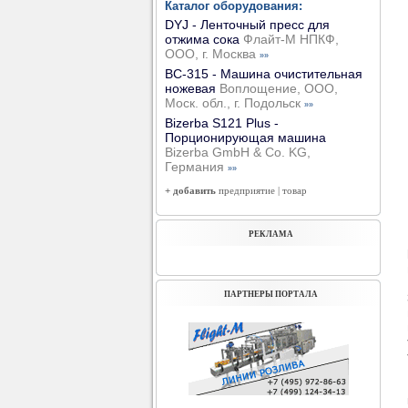
Каталог оборудования:
DYJ - Ленточный пресс для
отжима сока
Флайт-М НПКФ,
ООО, г. Москва
»»
ВС-315 - Машина очистительная
ножевая
Воплощение, ООО,
Моск. обл., г. Подольск
»»
Bizerba S121 Plus -
Порционирующая машина
Bizerba GmbH & Co. KG,
Германия
»»
+ добавить
предприятие
|
товар
РЕКЛАМА
ПАРТНЕРЫ ПОРТАЛА