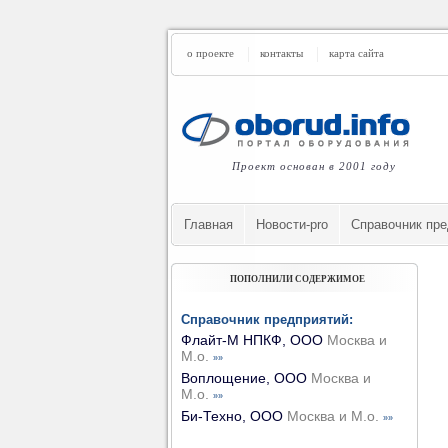
о проекте
контакты
карта сайта
Проект основан в 2001 году
Главная
Новости-pro
Cправочник пре
ПОПОЛНИЛИ СОДЕРЖИМОЕ
Справочник предприятий:
Флайт-М НПКФ, ООО
Москва и
М.о.
»»
Воплощение, ООО
Москва и
М.о.
»»
Би-Техно, ООО
Москва и М.о.
»»