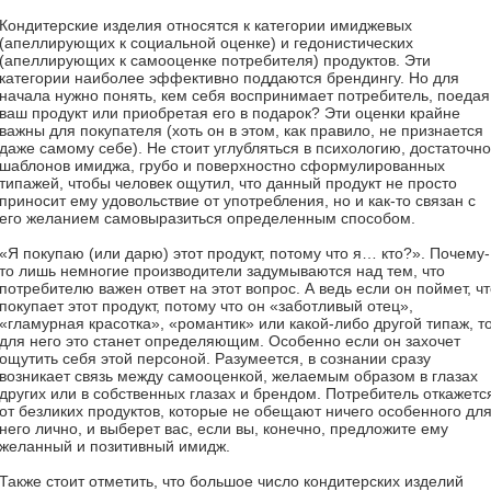
Кондитерские изделия относятся к категории имиджевых
(апеллирующих к социальной оценке) и гедонистических
(апеллирующих к самооценке потребителя) продуктов. Эти
категории наиболее эффективно поддаются брендингу. Но для
начала нужно понять, кем себя воспринимает потребитель, поедая
ваш продукт или приобретая его в подарок? Эти оценки крайне
важны для покупателя (хоть он в этом, как правило, не признается
даже самому себе). Не стоит углубляться в психологию, достаточно
шаблонов имиджа, грубо и поверхностно сформулированных
типажей, чтобы человек ощутил, что данный продукт не просто
приносит ему удовольствие от употребления, но и как-то связан с
его желанием самовыразиться определенным способом.
«Я покупаю (или дарю) этот продукт, потому что я… кто?». Почему-
то лишь немногие производители задумываются над тем, что
потребителю важен ответ на этот вопрос. А ведь если он поймет, ч
покупает этот продукт, потому что он «заботливый отец»,
«гламурная красотка», «романтик» или какой-либо другой типаж, т
для него это станет определяющим. Особенно если он захочет
ощутить себя этой персоной. Разумеется, в сознании сразу
возникает связь между самооценкой, желаемым образом в глазах
других или в собственных глазах и брендом. Потребитель откажетс
от безликих продуктов, которые не обещают ничего особенного дл
него лично, и выберет вас, если вы, конечно, предложите ему
желанный и позитивный имидж.
Также стоит отметить, что большое число кондитерских изделий