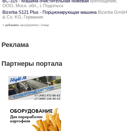
ВС-315 - Машина очистительная ножевая
Воплощение,
ООО, Моск. обл., г. Подольск
Bizerba S121 Plus - Порционирующая машина
Bizerba GmbH
& Co. KG, Германия
+ добавить
предприятие
|
товар
Реклама
Партнеры портала