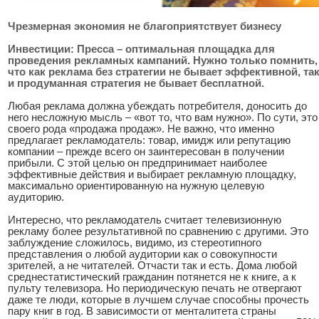
Чрезмерная экономия не благоприятствует бизнесу
Инвестиции: Пресса – оптимальная площадка для
проведения рекламных кампаний. Нужно только помнить,
что как реклама без стратегии не бывает эффективной, та
и продуманная стратегия не бывает бесплатной.
Любая реклама должна убеждать потребителя, доносить до
него несложную мысль – «вот то, что вам нужно». По сути, это
своего рода «продажа продаж». Не важно, что именно
предлагает рекламодатель: товар, имидж или репутацию
компании – прежде всего он заинтересован в получении
прибыли. С этой целью он предпринимает наиболее
эффективные действия и выбирает рекламную площадку,
максимально ориентированную на нужную целевую
аудиторию.
Интересно, что рекламодатель считает телевизионную
рекламу более результативной по сравнению с другими. Это
заблуждение сложилось, видимо, из стереотипного
представления о любой аудитории как о совокупности
зрителей, а не читателей. Отчасти так и есть. Дома любой
среднестатистический гражданин потянется не к книге, а к
пульту телевизора. Но периодическую печать не отвергают
даже те люди, которые в лучшем случае способны прочесть
пару книг в год. В зависимости от менталитета страны