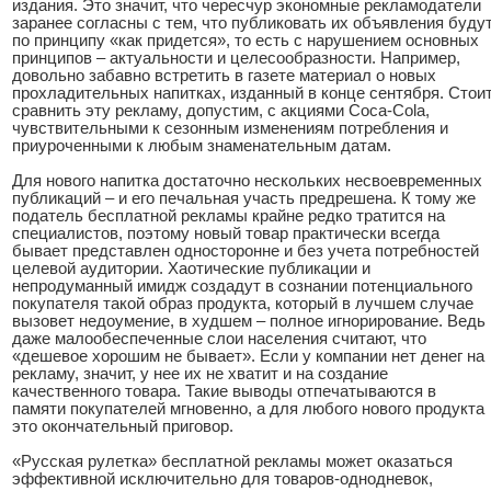
издания. Это значит, что чересчур экономные рекламодатели
заранее согласны с тем, что публиковать их объявления буду
по принципу «как придется», то есть с нарушением основных
принципов – актуальности и целесообразности. Например,
довольно забавно встретить в газете материал о новых
прохладительных напитках, изданный в конце сентября. Стои
сравнить эту рекламу, допустим, с акциями Coca-Cola,
чувствительными к сезонным изменениям потребления и
приуроченными к любым знаменательным датам.
Для нового напитка достаточно нескольких несвоевременных
публикаций – и его печальная участь предрешена. К тому же
податель бесплатной рекламы крайне редко тратится на
специалистов, поэтому новый товар практически всегда
бывает представлен односторонне и без учета потребностей
целевой аудитории. Хаотические публикации и
непродуманный имидж создадут в сознании потенциального
покупателя такой образ продукта, который в лучшем случае
вызовет недоумение, в худшем – полное игнорирование. Ведь
даже малообеспеченные слои населения считают, что
«дешевое хорошим не бывает». Если у компании нет денег на
рекламу, значит, у нее их не хватит и на создание
качественного товара. Такие выводы отпечатываются в
памяти покупателей мгновенно, а для любого нового продукта
это окончательный приговор.
«Русская рулетка» бесплатной рекламы может оказаться
эффективной исключительно для товаров-однодневок,