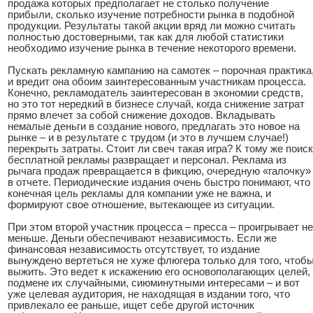
продажа которых предполагает не столько получение
прибыли, сколько изучение потребности рынка в подобной
продукции. Результаты такой акции вряд ли можно считать
полностью достоверными, так как для любой статистики
необходимо изучение рынка в течение некоторого времени.
Пускать рекламную кампанию на самотек – порочная практика
и вредит она обоим заинтересованным участникам процесса.
Конечно, рекламодатель заинтересован в экономии средств,
но это тот нередкий в бизнесе случай, когда снижение затрат
прямо влечет за собой снижение доходов. Вкладывать
немалые деньги в создание нового, предлагать это новое на
рынке – и в результате с трудом (и это в лучшем случае!)
перекрыть затраты. Стоит ли свеч такая игра? К тому же поиск
бесплатной рекламы развращает и персонал. Реклама из
рычага продаж превращается в фикцию, очередную «галочку»
в отчете. Периодические издания очень быстро понимают, что
конечная цель рекламы для компании уже не важна, и
формируют свое отношение, вытекающее из ситуации.
При этом второй участник процесса – пресса – проигрывает не
меньше. Деньги обеспечивают независимость. Если же
финансовая независимость отсутствует, то издание
вынуждено вертеться не хуже флюгера только для того, чтоб
выжить. Это ведет к искажению его основополагающих целей,
подмене их случайными, сиюминутными интересами – и вот
уже целевая аудитория, не находящая в издании того, что
привлекало ее раньше, ищет себе другой источник