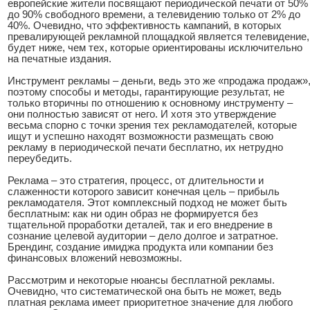
европейские жители посвящают периодической печати от 50%
до 90% свободного времени, а телевидению только от 2% до
40%. Очевидно, что эффективность кампаний, в которых
превалирующей рекламной площадкой является телевидение,
будет ниже, чем тех, которые ориентированы исключительно
на печатные издания.
Инструмент рекламы – деньги, ведь это же «продажа продаж»
поэтому способы и методы, гарантирующие результат, не
только вторичны по отношению к основному инструменту –
они полностью зависят от него. И хотя это утверждение
весьма спорно с точки зрения тех рекламодателей, которые
ищут и успешно находят возможности размещать свою
рекламу в периодической печати бесплатно, их нетрудно
переубедить.
Реклама – это стратегия, процесс, от длительности и
слаженности которого зависит конечная цель – прибыль
рекламодателя. Этот комплексный подход не может быть
бесплатным: как ни один образ не формируется без
тщательной проработки деталей, так и его внедрение в
сознание целевой аудитории – дело долгое и затратное.
Брендинг, создание имиджа продукта или компании без
финансовых вложений невозможны.
Рассмотрим и некоторые нюансы бесплатной рекламы.
Очевидно, что систематической она быть не может, ведь
платная реклама имеет приоритетное значение для любого