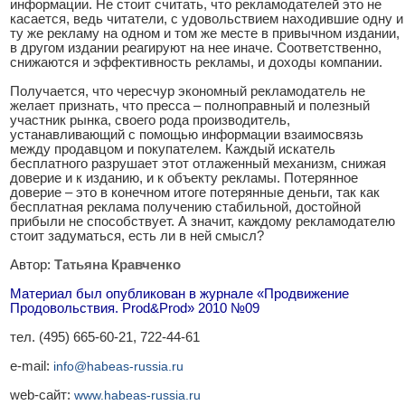
информации. Не стоит считать, что рекламодателей это не
касается, ведь читатели, с удовольствием находившие одну и
ту же рекламу на одном и том же месте в привычном издании,
в другом издании реагируют на нее иначе. Соответственно,
снижаются и эффективность рекламы, и доходы компании.
Получается, что чересчур экономный рекламодатель не
желает признать, что пресса – полноправный и полезный
участник рынка, своего рода производитель,
устанавливающий с помощью информации взаимосвязь
между продавцом и покупателем. Каждый искатель
бесплатного разрушает этот отлаженный механизм, снижая
доверие и к изданию, и к объекту рекламы. Потерянное
доверие – это в конечном итоге потерянные деньги, так как
бесплатная реклама получению стабильной, достойной
прибыли не способствует. А значит, каждому рекламодателю
стоит задуматься, есть ли в ней смысл?
Автор:
Татьяна Кравченко
Материал был опубликован в журнале «Продвижение
Продовольствия. Prod&Prod» 2010 №09
тел. (495) 665-60-21, 722-44-61
e-mail:
info@habeas-russia.ru
web-сайт:
www.habeas-russia.ru