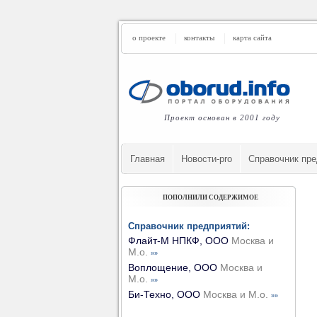
о проекте
контакты
карта сайта
Проект основан в 2001 году
Главная
Новости-pro
Cправочник пре
ПОПОЛНИЛИ СОДЕРЖИМОЕ
Справочник предприятий:
Флайт-М НПКФ, ООО
Москва и
М.о.
»»
Воплощение, ООО
Москва и
М.о.
»»
Би-Техно, ООО
Москва и М.о.
»»