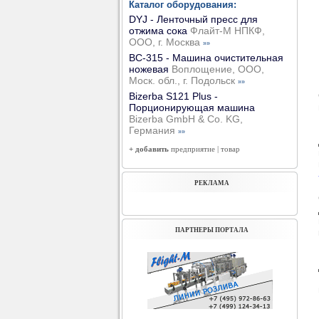
Каталог оборудования:
DYJ - Ленточный пресс для
отжима сока
Флайт-М НПКФ,
ООО, г. Москва
»»
ВС-315 - Машина очистительная
ножевая
Воплощение, ООО,
Моск. обл., г. Подольск
»»
Bizerba S121 Plus -
Порционирующая машина
Bizerba GmbH & Co. KG,
Германия
»»
+ добавить
предприятие
|
товар
РЕКЛАМА
ПАРТНЕРЫ ПОРТАЛА