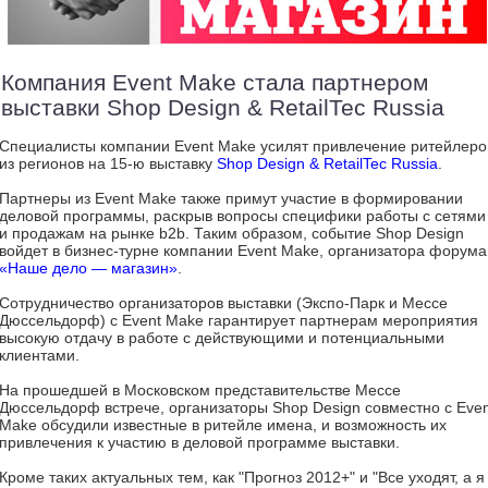
Компания Event Make стала партнером
выставки Shop Design & RetailTec Russia
Специалисты компании Event Make усилят привлечение ритейлеро
из регионов на 15-ю выставку
Shop Design & RetailTec Russia
.
Партнеры из Event Make также примут участие в формировании
деловой программы, раскрыв вопросы специфики работы с сетями
и продажам на рынке b2b. Таким образом, событие Shop Design
войдет в бизнес-турне компании Event Make, организатора форума
«Наше дело — магазин»
.
Сотрудничество организаторов выставки (Экспо-Парк и Мессе
Дюссельдорф) с Event Make гарантирует партнерам мероприятия
высокую отдачу в работе с действующими и потенциальными
клиентами.
На прошедшей в Московском представительстве Мессе
Дюссельдорф встрече, организаторы Shop Design совместно с Even
Make обсудили известные в ритейле имена, и возможность их
привлечения к участию в деловой программе выставки.
Кроме таких актуальных тем, как "Прогноз 2012+" и "Все уходят, а я