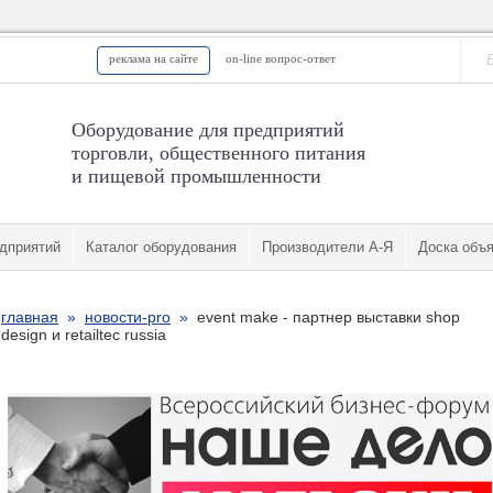
реклама на сайте
on-line вопрос-ответ
Оборудование для предприятий
торговли, общественного питания
и пищевой промышленности
дприятий
Каталог оборудования
Производители А-Я
Доска объ
главная
»
новости-pro
»
event make - партнер выставки shop
design и retailtec russia