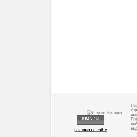
По
Адм
ин
Пр
са
ви
реклама на сайте