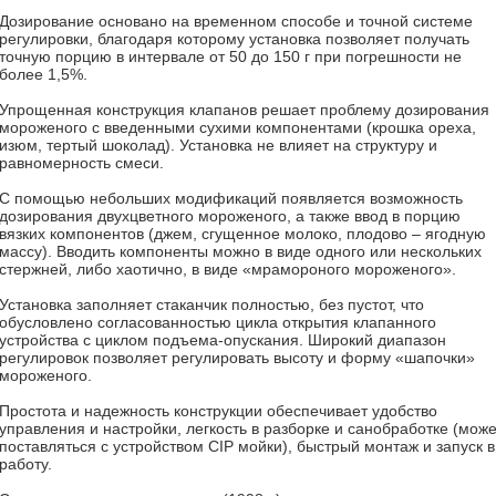
Дозирование основано на временном способе и точной системе
регулировки, благодаря которому установка позволяет получать
точную порцию в интервале от 50 до 150 г при погрешности не
более 1,5%.
Упрощенная конструкция клапанов решает проблему дозирования
мороженого с введенными сухими компонентами (крошка ореха,
изюм, тертый шоколад). Установка не влияет на структуру и
равномерность смеси.
С помощью небольших модификаций появляется возможность
дозирования двухцветного мороженого, а также ввод в порцию
вязких компонентов (джем, сгущенное молоко, плодово – ягодную
массу). Вводить компоненты можно в виде одного или нескольких
стержней, либо хаотично, в виде «мрамороного мороженого».
Установка заполняет стаканчик полностью, без пустот, что
обусловлено согласованностью цикла открытия клапанного
устройства с циклом подъема-опускания. Широкий диапазон
регулировок позволяет регулировать высоту и форму «шапочки»
мороженого.
Простота и надежность конструкции обеспечивает удобство
управления и настройки, легкость в разборке и санобработке (може
поставляться с устройством CIP мойки), быстрый монтаж и запуск в
работу.