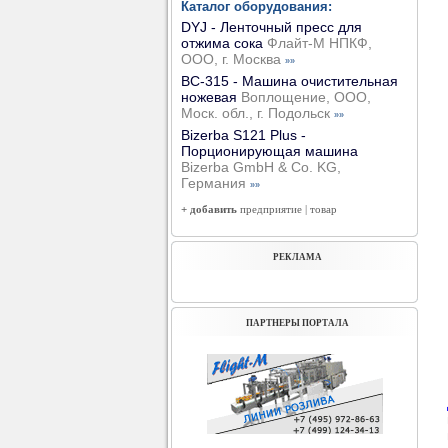
Каталог оборудования:
DYJ - Ленточный пресс для
отжима сока
Флайт-М НПКФ,
ООО, г. Москва
»»
ВС-315 - Машина очистительная
ножевая
Воплощение, ООО,
Моск. обл., г. Подольск
»»
Bizerba S121 Plus -
Порционирующая машина
Bizerba GmbH & Co. KG,
Германия
»»
+ добавить
предприятие
|
товар
РЕКЛАМА
ПАРТНЕРЫ ПОРТАЛА