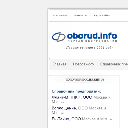
о проекте
контакты
карта сайта
Проект основан в 2001 году
Главная
Новости-pro
Cправочник пре
ПОПОЛНИЛИ СОДЕРЖИМОЕ
Справочник предприятий:
Флайт-М НПКФ, ООО
Москва и
М.о.
»»
Воплощение, ООО
Москва и
М.о.
»»
Би-Техно, ООО
Москва и М.о.
»»