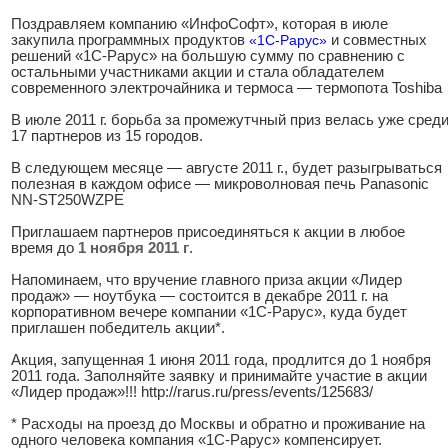
Поздравляем компанию «ИнфоСофт», которая в июле
закупила программных продуктов
«1С-Рарус»
и совместных
решений «1С-Рарус» на большую сумму по сравнению с
остальными участниками акции и стала обладателем
современного электрочайника и термоса — термопота Toshiba
В июле 2011 г. борьба за промежутчный приз велась уже сред
17 партнеров из 15 городов.
В следующем месяце — августе 2011 г., будет разыгрываться
полезная в каждом офисе — микроволновая печь Panasonic
NN-ST250WZPE
Приглашаем партнеров присоединяться к акции в любое
время до
1 ноября 2011 г
.
Напоминаем, что вручение главного приза акции «Лидер
продаж» — ноутбука — состоится в декабре 2011 г. на
корпоративном вечере компании «1С-Рарус», куда будет
приглашен победитель акции*.
Акция, запущенная 1 июня 2011 года, продлится до 1 ноября
2011 года. Заполняйте заявку и принимайте участие в акции
«Лидер продаж»!!! http://rarus.ru/press/events/125683/
* Расходы на проезд до Москвы и обратно и проживание на
одного человека компания «1С-Рарус» компенсирует.