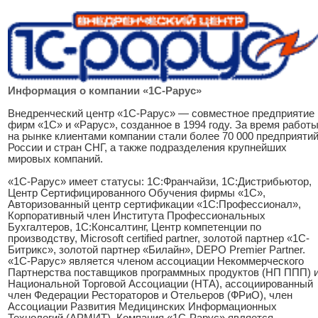
Информация о компании «1С-Рарус»
Внедренческий центр «1С-Рарус» — совместное предприятие
фирм «1С» и «Рарус», созданное в 1994 году. За время работ
на рынке клиентами компании стали более 70 000 предприяти
России и стран СНГ, а также подразделения крупнейших
мировых компаний.
«1С-Рарус» имеет статусы: 1С:Франчайзи, 1С:Дистрибьютор,
Центр Сертифицированного Обучения фирмы «1С»,
Авторизованный центр сертификации «1С:Профессионал»,
Корпоративный член Института Профессиональных
Бухгалтеров, 1С:Консалтинг, Центр компетенции по
производству, Microsoft certified partner, золотой партнер «1С-
Битрикс», золотой партнер «Билайн», DEPO Premier Partner.
«1С-Рарус» является членом ассоциации Некоммерческого
Партнерства поставщиков программных продуктов (НП ППП) 
Национальной Торговой Ассоциации (НТА), ассоциированный
член Федерации Рестораторов и Отельеров (ФРиО), член
Ассоциации Развития Медицинских Информационных
Технологий (АРМИТ). Компания «1С-Рарус» является