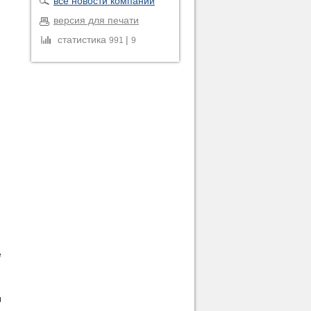
все новости компании
версия для печати
статистика
|
991
9
и
е
ы