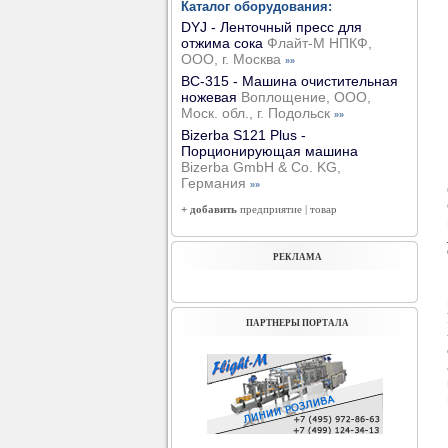
Каталог оборудования:
DYJ - Ленточный пресс для
отжима сока
Флайт-М НПКФ,
ООО, г. Москва
»»
ВС-315 - Машина очистительная
ножевая
Воплощение, ООО,
Моск. обл., г. Подольск
»»
Bizerba S121 Plus -
Порционирующая машина
Bizerba GmbH & Co. KG,
Германия
»»
+ добавить
предприятие
|
товар
РЕКЛАМА
ПАРТНЕРЫ ПОРТАЛА