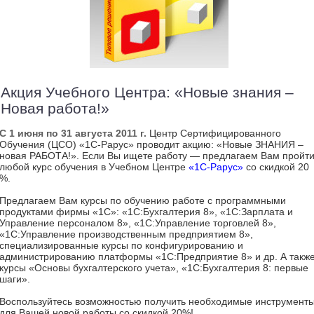
Акция Учебного Центра: «Новые знания –
Новая работа!»
С 1 июня по 31 августа 2011 г.
Центр Сертифицированного
Обучения (ЦСО) «1С-Рарус» проводит акцию: «Новые ЗНАНИЯ –
новая РАБОТА!». Если Вы ищете работу — предлагаем Вам пройт
любой курс обучения в Учебном Центре
«1С-Рарус»
со скидкой 20
%.
Предлагаем Вам курсы по обучению работе с программными
продуктами фирмы «1С»: «1С:Бухгалтерия 8», «1С:Зарплата и
Управление персоналом 8», «1С:Управление торговлей 8»,
«1С:Управление производственным предприятием 8»,
специализированные курсы по конфигурированию и
администрированию платформы «1С:Предприятие 8» и др. А такж
курсы «Основы бухгалтерского учета», «1С:Бухгалтерия 8: первые
шаги».
Воспользуйтесь возможностью получить необходимые инструмент
для Вашей новой работы со скидкой 20%!