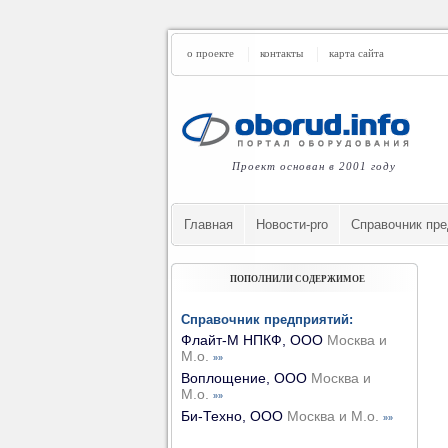
о проекте
контакты
карта сайта
Проект основан в 2001 году
Главная
Новости-pro
Cправочник пре
ПОПОЛНИЛИ СОДЕРЖИМОЕ
Справочник предприятий:
Флайт-М НПКФ, ООО
Москва и
М.о.
»»
Воплощение, ООО
Москва и
М.о.
»»
Би-Техно, ООО
Москва и М.о.
»»