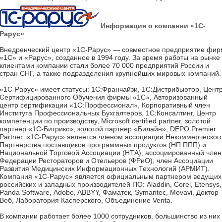
Информация о компании «1С-
Рарус»
Внедренческий центр «1С-Рарус» — совместное предприятие фир
«1С» и «Рарус», созданное в 1994 году. За время работы на рынке
клиентами компании стали более 70 000 предприятий России и
стран СНГ, а также подразделения крупнейших мировых компаний.
«1С-Рарус» имеет статусы: 1С:Франчайзи, 1С:Дистрибьютор, Цент
Сертифицированного Обучения фирмы «1С», Авторизованный
центр сертификации «1С:Профессионал», Корпоративный член
Института Профессиональных Бухгалтеров, 1С:Консалтинг, Центр
компетенции по производству, Microsoft certified partner, золотой
партнер «1С-Битрикс», золотой партнер «Билайн», DEPO Premier
Partner. «1С-Рарус» является членом ассоциации Некоммерческог
Партнерства поставщиков программных продуктов (НП ППП) и
Национальной Торговой Ассоциации (НТА), ассоциированный член
Федерации Рестораторов и Отельеров (ФРиО), член Ассоциации
Развития Медицинских Информационных Технологий (АРМИТ).
Компания «1С-Рарус» является официальным партнером ведущих
российских и западных производителей ПО: Aladdin, Corel, Etensys,
Panda Software, Аdobe, ABBYY, Фаматек, Symantec, Movavi, Доктор
Веб, Лаборатория Касперского, Объединение Venta.
В компании работает более 1000 сотрудников, большинство из них