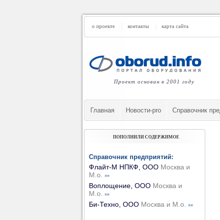
о проекте
контакты
карта сайта
Проект основан в 2001 году
Главная
Новости-pro
Cправочник пре
ПОПОЛНИЛИ СОДЕРЖИМОЕ
Справочник предприятий:
Флайт-М НПКФ, ООО
Москва и
М.о.
»»
Воплощение, ООО
Москва и
М.о.
»»
Би-Техно, ООО
Москва и М.о.
»»