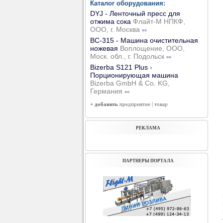
Каталог оборудования:
DYJ - Ленточный пресс для
отжима сока
Флайт-М НПКФ,
ООО, г. Москва
»»
ВС-315 - Машина очистительная
ножевая
Воплощение, ООО,
Моск. обл., г. Подольск
»»
Bizerba S121 Plus -
Порционирующая машина
Bizerba GmbH & Co. KG,
Германия
»»
+ добавить
предприятие
|
товар
РЕКЛАМА
ПАРТНЕРЫ ПОРТАЛА