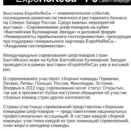
Выставка ExpoHoReCa
— знаменательное событие,
посвященное развитию гостиничного и ресторанного бизнеса
на Северо-Западе России. Среди важных мероприятий
выставки –
Соревнования шеф-поваров на кубке
«Балтийская Кулинарная Звезда»
и
деловой форум
«Университеты прибыльного гостеприимства»
, проходящи
при поддержке
генерального партнера ExpoHoReCa –
«Академии гостеприимства»
.
Международные соревнования шеф-поваров стран
Балтийского моря на Кубок Балтийская Кулинарная Звезда»
проводится в рамках выставки «ExpoHoReCa» уже в восьмой
раз.
В соревнованиях участвуют сборные команды Германии,
Латвии, Литвы, Польши, России, Финляндии, Эстонии.
Впервые в 2012 году соревнования носят статус Открытых,
так как в оргкомитет Кубка поступили обращения об участии
сборных команд стран других континентов.
Страны-участницы соревнований представлены сборными
командами шеф-поваров — представителями национальных
профессиональных ассоциаций. В составе каждой сборной
команды: участники каждой из трех номинаций соревнований,
член жюри и менеджер команды.