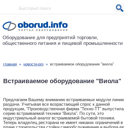
Проект основан в 2001 году
Оборудование для предприятий
торговли,
общественного питания
и пищевой промышленности
главная
»
новости-pro
»
встраиваемое оборудование "виола"
Встраиваемое оборудование "Виола"
Предлагаем Вашему вниманию встраиваемые модули линии
раздачи. Учитывая все возрастающий спрос к данной
продукции, "Производственная фирма "Техно-ТТ" выпустила
серию встраиваемой техники "Виола". По сути, это
индустриальный аналог встраиваемой бытовой техники.
Теперь владелец ресторана не имеет никаких ограничений в
плане строительства стойки самообслуживания и выбора ее