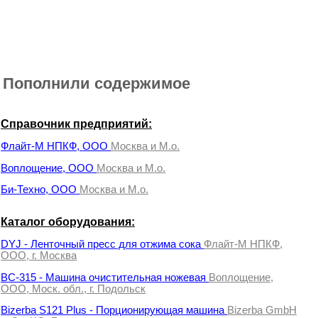
Пополнили содержимое
Справочник предприятий:
Флайт-М НПКФ, ООО
Москва и М.о.
Воплощение, ООО
Москва и М.о.
Би-Техно, ООО
Москва и М.о.
Каталог оборудования:
DYJ - Ленточный пресс для отжима сока
Флайт-М НПКФ,
ООО, г. Москва
ВС-315 - Машина очистительная ножевая
Воплощение,
ООО, Моск. обл., г. Подольск
Bizerba S121 Plus - Порционирующая машина
Bizerba GmbH