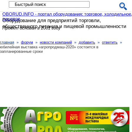
OBORUD.INFO - портал оборудования: торговое, холодильное
пищевое
Оборудование для предприятий
торговли,
общественного питания
и пищевой промышленности
Проект основан в 2001 году
главная
»
форум
»
новости компаний
»
добавить
»
ответить
»
юбилейная выставка «агропродмаш-2020» состоится в
запланированные сроки
Юбилейная выставка
«Агропродмаш-2020» состоится в
запланированные сроки