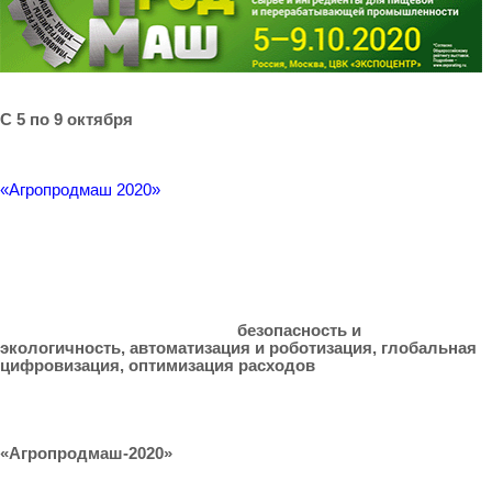
С 5 по 9 октября
в «Экспоцентре» на Красной Пресне пройдет
ключевое бизнес-событие отрасли - 25-я международная
выставка оборудования, технологий, сырья и ингредиентов
для пищевой и перерабатывающей промышленности
«Агропродмаш 2020»
. Выставка входит в десятку крупнейших
в Европе отраслевых событий.
За время пандемии многое в отрасли изменилось - появились
новые игроки, изменился привычный формат взаимодействия,
наметились новые тренды развития, некоторые участники
покинули рынок.
Основные тренды этого года –
безопасность и
экологичность, автоматизация и роботизация, глобальная
цифровизация, оптимизация расходов
– найдут отражение
в экспозиции и деловой программе выставки.
В нынешней ситуации самое главное - не упустить время.
«Агропродмаш-2020»
даст возможность всего за пять дней
понять потребности рынка в новых условиях, найти
оптимальные решения для бизнеса, укрепить деловые связи,