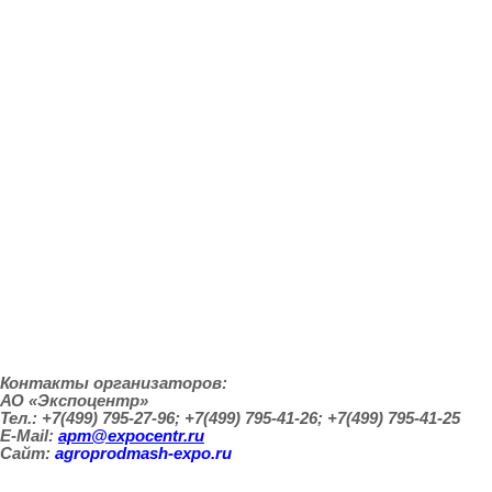
Самарская, Тверская, Тульская области.
Деловая программа этого года поможет получить самую
последнюю информацию об инновационных технологиях в
мясной, молочной, кондитерской промышленности, в сфере
переработки овощей и фруктов, повышении эффективности
производств, безопасной производственной среде, о новых
технологических решениях и изменившихся потребительских
привычках.
Организаторы готовы обеспечить необходимую
эпидемиологическую безопасность для участников и
посетителей. Технические возможности «Экспоцентра»
позволяют соблюдать безопасную дистанцию между людьми,
регулировать потоки посетителей, обеспечивать
дополнительную дезинфекцию.
В соответствии с новыми требованиями билеты на
мероприятие можно будет приобрести только онлайн, по
предварительной регистрации.
Контакты организаторов:
АО «Экспоцентр»
Тел.: +7(499) 795-27-96; +7(499) 795-41-26; +7(499) 795-41-25
E-Mail:
apm@expocentr.ru
Сайт:
agroprodmash-expo.ru