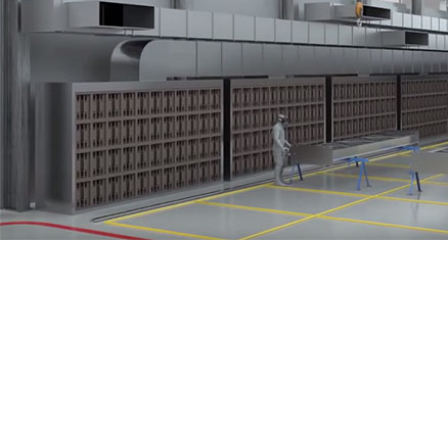
Проектируем Комплекс окраски и сушки для покрасочного цеха
завода-производителя металлоконструкций. Новый проект
малярного цеха от компании SPK GROUP. Площадь участка
окраски – 3.500 м2. На этом участке расположены 4 идентичные
зоны открытой окраски, а также 4 мобильных сушильных
камеры. Оборудование не препятствует работе кранов,
благодаря чему изделия свободно перемещаются из зоны
складирования на те участки зоны открытой окраски, где будет
производится работа.