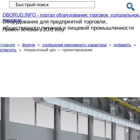
OBORUD.INFO - портал оборудования: торговое, холодильное
пищевое
Оборудование для предприятий
торговли,
общественного питания
и пищевой промышленности
Проект основан в 2001 году
главная
»
форум
»
сообщения рекламного характера
»
добавить
»
ответить
»
покрасочный цех — проектирование
Покрасочный цех — проектирование