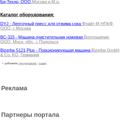
Би-Техно, ООО
Москва и М.о.
Каталог оборудования:
DYJ - Ленточный пресс для отжима сока
Флайт-М НПКФ,
ООО, г. Москва
ВС-315 - Машина очистительная ножевая
Воплощение,
ООО, Моск. обл., г. Подольск
Bizerba S121 Plus - Порционирующая машина
Bizerba GmbH
& Co. KG, Германия
+ добавить
предприятие
|
товар
Реклама
Партнеры портала