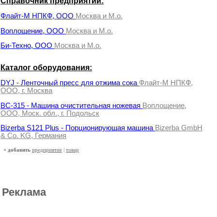
Справочник предприятий:
Флайт-М НПКФ, ООО
Москва и М.о.
Воплощение, ООО
Москва и М.о.
Би-Техно, ООО
Москва и М.о.
Каталог оборудования:
DYJ - Ленточный пресс для отжима сока
Флайт-М НПКФ,
ООО, г. Москва
ВС-315 - Машина очистительная ножевая
Воплощение,
ООО, Моск. обл., г. Подольск
Bizerba S121 Plus - Порционирующая машина
Bizerba GmbH
& Co. KG, Германия
+ добавить
предприятие
|
товар
Реклама