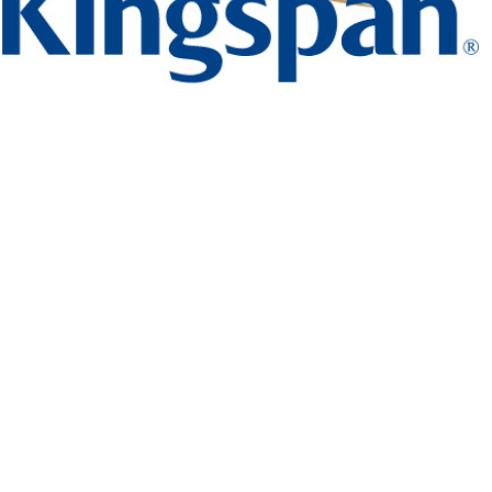
Представители компании Kingspan Невинномысск приняли
участие в первой Международной деловой онлайн бизнес-
миссии.
Виртуальная деловая встреча с компаниями стран Северного
Кавказа была организована Российским экспортным центром
при участии коллег из экспортных центров других стран.
Основная тема переговоров касалась возможностей
сотрудничества компаний Евроазийского экономического
союза в рамках обоюдной экспортной программы.
Компанию Kingspan Невинномысск на мероприятии
представлял коммерческий директор Андрей Байкалов.
Спикер рассказал о продукции международного
производителя сэндвич-панелей, экспортных и
производственных возможностях нового российского завода,
расположенного в Северо-Кавказском регионе РФ. Данная
производственная площадка имеет высокий логистический
потенциал для клиентов стран Кавказского региона, входящих
в Евроазийский союз и имеющих налоговые преференции
внутри союза. Актив был приобретен группой в начале года, но
за это время уже было подписано несколько экспортных