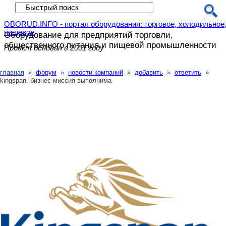
OBORUD.INFO - портал оборудования: торговое, холодильное
пищевое
Оборудование для предприятий
торговли,
общественного питания
и пищевой промышленности
Проект основан в 2001 году
главная
»
форум
»
новости компаний
»
добавить
»
ответить
»
kingspan. бизнес-миссия выполнима
Kingspan. Бизнес-миссия выполнима