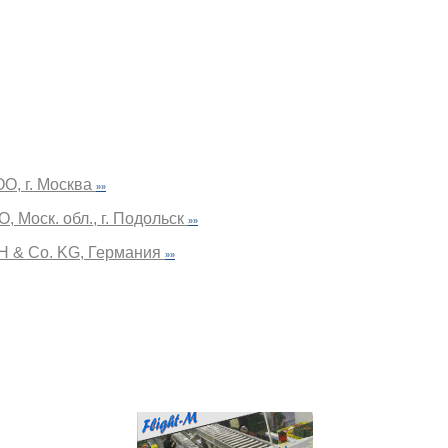
О, г. Москва
»»
 Моск. обл., г. Подольск
»»
H & Co. KG, Германия
»»