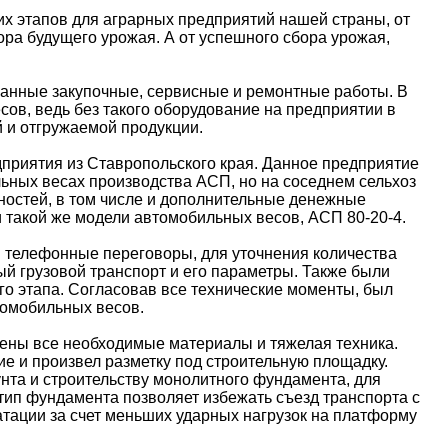
х этапов для аграрных предприятий нашей страны, от
ора будущего урожая. А от успешного сбора урожая,
ованные закупочные, сервисные и ремонтные работы. В
сов, ведь без такого оборудование на предприятии в
 и отгружаемой продукции.
приятия из Ставропольского края. Данное предприятие
ьных весах производства АСП, но на соседнем сельхоз
ностей, в том числе и дополнительные денежные
 такой же модели автомобильных весов, АСП 80-20-4.
 телефонные переговоры, для уточнения количества
ый грузовой транспорт и его параметры. Также были
го этапа. Согласовав все технические моменты, был
томобильных весов.
лены все необходимые материалы и тяжелая техника.
ие и произвел разметку под строительную площадку.
та и строительству монолитного фундамента, для
тип фундамента позволяет избежать съезд транспорта с
атации за счет меньших ударных нагрузок на платформу