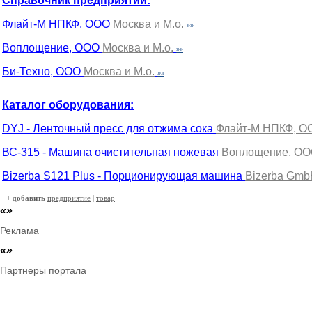
Справочник предприятий:
Флайт-М НПКФ, ООО
Москва и М.о.
»»
Воплощение, ООО
Москва и М.о.
»»
Би-Техно, ООО
Москва и М.о.
»»
Каталог оборудования:
DYJ - Ленточный пресс для отжима сока
Флайт-М НПКФ, ОО
ВС-315 - Машина очистительная ножевая
Воплощение, ООО,
Bizerba S121 Plus - Порционирующая машина
Bizerba Gmb
+ добавить
предприятие
|
товар
Реклама
Партнеры портала