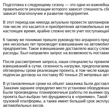
Подготовка к следующему сезону — это одни из важнейши
правильности реализации которого зависит спешность сб
зависит благополучие и развитие предприятия.
В этот период как никогда актуально провести запланир
том числе это касается и приобретения автомобильных ве
настоящее время, крайне сложно вести учет поступающей
К такому же понимаю пришло руководство аграрного пред
уже несколько лет производит взвешивание на автомобил
предприятии. Такое взвешивание доставляло массу слож
расходы. Был направлен запрос на возможность поставки
После рассмотрения запроса, наши специалисты провели
взвешиваний в сутки, сезонность нагрузки, предполагаем
обговорены сроки реализации проекта, в том числе каждо
подписан договор на поставку 80 тонных 20 метровых ав
В установленные сроки на объект заказчика были достав
Заказчик заранее определил место установки оборудован
Были произведены планировочные работы по выемки грун
проекта был выбран тип фундамента в «приямке». Такой 
грузовой платформы, а также имеет больший срок эксплу
автомобильных весов.