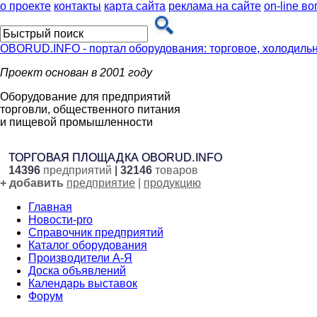
о проекте
контакты
карта сайта
реклама на сайте
on-line в
OBORUD.INFO - портал оборудования: торговое, холодиль
Проект основан в 2001 году
Оборудование для предприятий
торговли, общественного питания
и пищевой промышленности
ТОРГОВАЯ ПЛОЩАДКА OBORUD.INFO
14396
предприятий
|
32146
товаров
+ добавить
предприятие
|
продукцию
Главная
Новости-pro
Cправочник предприятий
Каталог оборудования
Производители А-Я
Доска объявлений
Календарь выставок
Форум