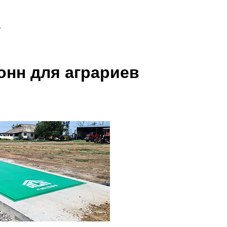
»
онн для аграриев