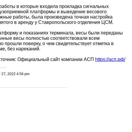
работы в которые входила прокладка сигнальных
 грузоприемной платформы и выведение весового
жные работы, была произведена точная настройка
зятого в аренду у Ставропольского отделения ЦСМ.
латформу и показаниях терминала, весы были переданы
анные весы полностью соответствовали всем
 прошли поверку, о чем свидетельствует отметка в
ме, без нареканий.
точник: Официальный сайт компании АСП
https://асп.рф/
 27, 2022 4:56 pm