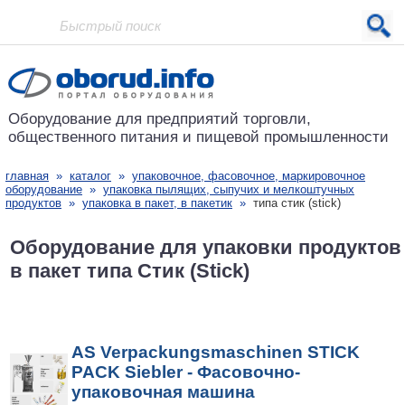
Проект основан в 2001 году
Оборудование для предприятий
торговли,
общественного питания
и пищевой промышленности
главная
»
каталог
»
упаковочное, фасовочное, маркировочное
оборудование
»
упаковка пылящих, сыпучих и мелкоштучных
продуктов
»
упаковка в пакет, в пакетик
»
типа стик (stick)
Оборудование для упаковки продуктов
в пакет типа Стик (Stick)
AS Verpackungsmaschinen STICK
PACK Siebler - Фасовочно-
упаковочная машина