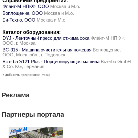
Справочник предприятий:
Флайт-М НПКФ, ООО
Москва и М.о.
Воплощение, ООО
Москва и М.о.
Би-Техно, ООО
Москва и М.о.
Каталог оборудования:
DYJ - Ленточный пресс для отжима сока
Флайт-М НПКФ,
ООО, г. Москва
ВС-315 - Машина очистительная ножевая
Воплощение,
ООО, Моск. обл., г. Подольск
Bizerba S121 Plus - Порционирующая машина
Bizerba GmbH
& Co. KG, Германия
+ добавить
предприятие
|
товар
Реклама
Партнеры портала