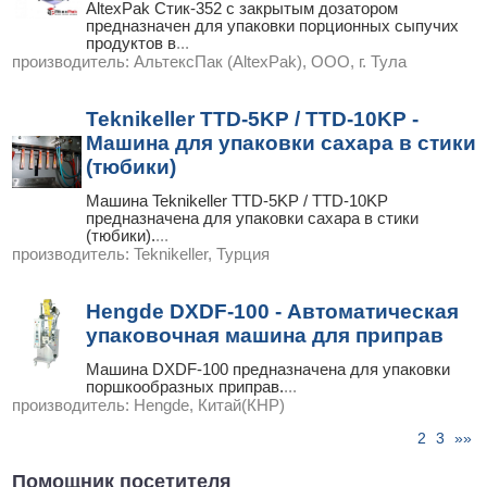
AltexPak Стик-352 с закрытым дозатором
предназначен для упаковки порционных сыпучих
продуктов в
...
производитель:
АльтексПак (AltexPak), ООО, г. Тула
Teknikeller TTD-5KP / TTD-10KP -
Машина для упаковки сахара в стики
(тюбики)
Машина Teknikeller TTD-5KP / TTD-10KP
предназначена для упаковки сахара в стики
(тюбики).
...
производитель:
Teknikeller, Турция
Hengde DXDF-100 - Автоматическая
упаковочная машина для приправ
Машина DXDF-100 предназначена для упаковки
поршкообразных приправ.
...
производитель:
Hengde, Китай(КНР)
2
3
»»
стр. « |
1
|
|
|
Помощник посетителя