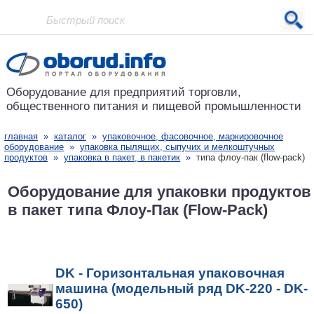
Проект основан в 2001 году
Оборудование для предприятий
торговли,
общественного питания
и пищевой промышленности
главная
»
каталог
»
упаковочное, фасовочное, маркировочное
оборудование
»
упаковка пылящих, сыпучих и мелкоштучных
продуктов
»
упаковка в пакет, в пакетик
»
типа флоу-пак (flow-pack)
Оборудование для упаковки продуктов
в пакет типа Флоу-Пак (Flow-Pack)
DK - Горизонтальная упаковочная
машина (модельный ряд DK-220 - DK-
650)