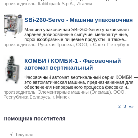
производитель:
Italdibipack S.p.A., Италия
SBi-260-Servo - Машина упаковочная
Машина упаковочная SBi-260-Servo упаковывает
заранее дозированные сыпучие, мелкоштучные,
порошкообразные пищевые продукты, а также
...
производитель:
Русская Трапеза, ООО, г. Санкт-Петербург
КОМБИ / КОМБИ-1 - Фасовочный
автомат вертикальный
Фасовочный автомат вертикальный серии КОМБИ 
это автоматическая машина, предназначенная для
обеспечения непрерывного процесса фасовки и
...
производитель:
Элементарные машины (Элемаш), ООО,
Республика Беларусь, г. Минск
2
3
»»
стр. « |
1
|
|
|
Помощник посетителя
Текущая