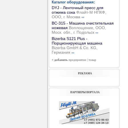
Каталог оборудования:
DYJ - Ленточный пресс для
отжима сока
Флайт-М НПКФ,
ООО, г. Москва
»»
ВС-315 - Машина очистительная
ножевая
Воплощение, ООО,
Моск. обл., г. Подольск
»»
Bizerba S121 Plus -
Порционирующая машина
Bizerba GmbH & Co. KG,
Германия
»»
+ добавить
предприятие
|
товар
РЕКЛАМА
ПАРТНЕРЫ ПОРТАЛА