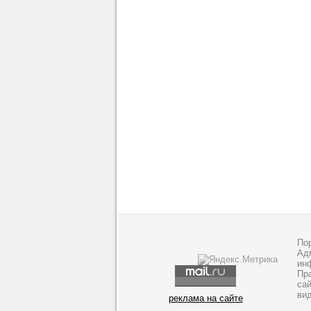
По
Адм
ин
Пр
са
ви
реклама на сайте