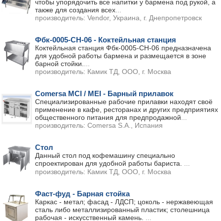
чтобы упорядочить все напитки у бармена под рукой, а
также для создания всех
...
производитель:
Vendor, Украина, г. Днепропетровск
Фбк-0005-СН-06 - Коктейльная станция
Коктейльная станция Фбк-0005-СН-06 предназначена
для удобной работы бармена и размещается в зоне
барной стойки.
...
производитель:
Камик ТД, ООО, г. Москва
Comersa MCI / MEI - Барный прилавок
Специализированные рабочие прилавки находят своё
применение в кафе, ресторанах и других предприятиях
общественного питания для предпродажной
...
производитель:
Comersa S.A., Испания
Стол
Данный стол под кофемашину специально
спроектирован для удобной работы бариста.
...
производитель:
Камик ТД, ООО, г. Москва
Фаст-фуд - Барная стойка
Каркас - метал; фасад - ЛДСП; цоколь - нержавеющая
сталь либо металлизированный пластик; столешница
рабочая - искусственный камень.
...