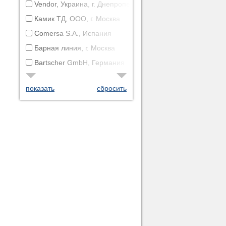
Vendor, Украина, г. Днепропетровск
Камик ТД, ООО, г. Москва
Comersa S.A., Испания
Барная линия, г. Москва
Bartscher GmbH, Германия
показать
сбросить