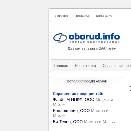
о проекте
контакты
карта сайта
Проект основан в 2001 году
Главная
Новости-pro
Cправочник пре
ПОПОЛНИЛИ СОДЕРЖИМОЕ
Справочник предприятий:
Флайт-М НПКФ, ООО
Москва и
М.о.
»»
Воплощение, ООО
Москва и
М.о.
»»
Би-Техно, ООО
Москва и М.о.
»»